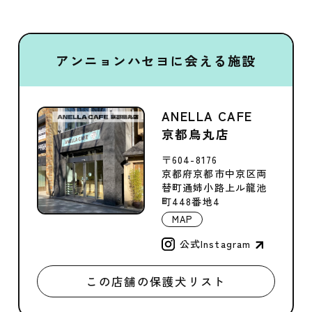
アンニョンハセヨに会える施設
ANELLA CAFE
京都烏丸店
〒604-8176
京都府京都市中京区両
替町通姉小路上ル龍池
町448番地4
MAP
公式Instagram
この店舗の保護犬リスト