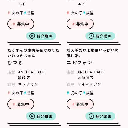
ルド
ルド
女の子
成猫
女の子
成猫
募集中
募集中
紹介動画
紹介動画
たくさんの愛情を受け取りた
控えめだけど愛情いっぱいの
いむつきちゃん
癒し系。
むつき
エピフォン
店舗
ANELLA CAFE
店舗
ANELLA CAFE
箱崎店
大阪堺店
猫種
マンチカン
猫種
サイベリアン
女の子
成猫
男の子
成猫
募集中
募集中
紹介動画
紹介動画