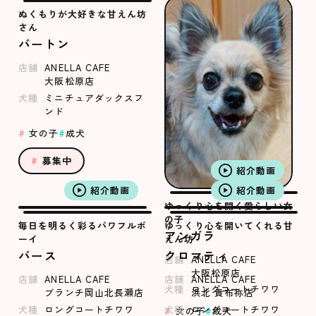
ぬくもりが大好きな甘えん坊
さん
バートン
店舗
ANELLA CAFE
大阪松原店
犬種
ミニチュアダックスフ
ンド
女の子
成犬
募集中
紹介動画
紹介動画
紹介動画
ゆっくり心を開く愛らしい女
の子
毎日を明るく彩るパワフルボ
ゆっくり心を開いてくれる甘
アンガラ
ーイ
えん坊
バース
クロマティ
店舗
ANELLA CAFE
大阪松原店
店舗
ANELLA CAFE
店舗
ANELLA CAFE
犬種
ロングコートチワワ
ブランチ岡山北長瀬店
浜北 貴布祢店
犬種
ロングコートチワワ
犬種
ロングコートチワワ
女の子
成犬