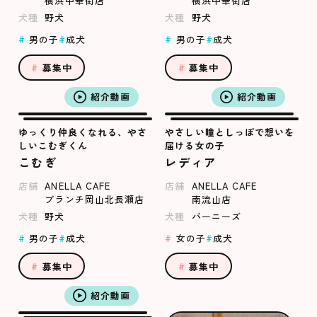
横浜中華街店
横浜中華街店
犬種
野犬
犬種
野犬
男の子
成犬
男の子
成犬
募集中
募集中
紹介動画
紹介動画
ゆっくり仲良くなれる、やさ
やさしい瞳としっぽで想いを
しいこむぎくん
届ける女の子
こむぎ
レディア
店舗
ANELLA CAFE
店舗
ANELLA CAFE
ブランチ岡山北長瀬店
南流山店
犬種
野犬
犬種
バーニーズ
男の子
成犬
女の子
成犬
募集中
募集中
紹介動画