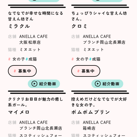
なでなでが幸せな時間になる
ちょっぴりシャイな甘えん坊
甘えん坊さん
さん。
ミラクル
クロミ
店舗
ANELLA CAFE
店舗
ANELLA CAFE
大阪松原店
ブランチ岡山北長瀬店
猫種
ミヌエット
猫種
ミヌエット
女の子
成猫
女の子
成猫
募集中
募集中
紹介動画
紹介動画
クリクリお目目が魅力の癒し
控えめだけどなでなでが大好
系ガール。
きな女の子。
マイメロ
ポムポムプリン
店舗
ANELLA CAFE
店舗
ANELLA CAFE
ブランチ岡山北長瀬店
箱崎店
猫種
スコティッシュフォー
猫種
スコティッシュフォー