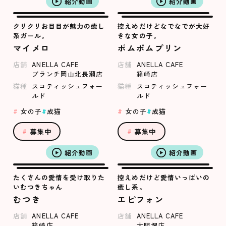
紹介動画
紹介動画
クリクリお目目が魅力の癒し
控えめだけどなでなでが大好
系ガール。
きな女の子。
マイメロ
ポムポムプリン
店舗
ANELLA CAFE
店舗
ANELLA CAFE
ブランチ岡山北長瀬店
箱崎店
猫種
スコティッシュフォー
猫種
スコティッシュフォー
ルド
ルド
女の子
成猫
女の子
成猫
募集中
募集中
紹介動画
紹介動画
たくさんの愛情を受け取りた
控えめだけど愛情いっぱいの
いむつきちゃん
癒し系。
むつき
エピフォン
店舗
ANELLA CAFE
店舗
ANELLA CAFE
箱崎店
大阪堺店