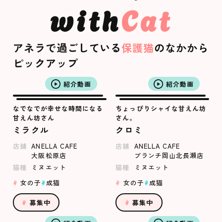
with
Cat
アネラで過ごしている
保護猫
のなかから
ピックアップ
紹介動画
紹介動画
なでなでが幸せな時間になる
ちょっぴりシャイな甘えん坊
甘えん坊さん
さん。
ミラクル
クロミ
店舗
ANELLA CAFE
店舗
ANELLA CAFE
大阪松原店
ブランチ岡山北長瀬店
猫種
ミヌエット
猫種
ミヌエット
女の子
成猫
女の子
成猫
募集中
募集中