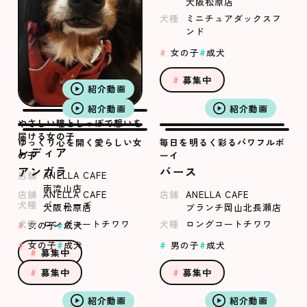
大阪松原店
犬種
ミニチュアダックスフ
ンド
女の子
成犬
募集中
紹介動画
紹介動画
紹介動画
やさしい瞳としっぽで想いを
届ける女の子
ゆっくり心を開く愛らしい女
毎日を明るく彩るパワフルボ
レディア
の子
ーイ
アンガラ
バース
店舗
ANELLA CAFE
南流山店
店舗
ANELLA CAFE
店舗
ANELLA CAFE
犬種
バーニーズ
大阪松原店
ブランチ岡山北長瀬店
犬種
ロングコートチワワ
犬種
ロングコートチワワ
女の子
成犬
女の子
成犬
男の子
成犬
募集中
募集中
募集中
紹介動画
紹介動画