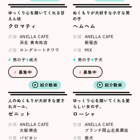
ゆっくり心を開いてくれる甘
ぬくもりが大好きな小さな男
えん坊
の子
クロマティ
ヘムヘム
店舗
ANELLA CAFE
店舗
ANELLA CAFE
浜北 貴布祢店
新宿店
犬種
ロングコートチワワ
犬種
MIX
男の子
成犬
男の子
子犬
募集中
募集中
紹介動画
紹介動画
人のぬくもりが大好きな愛さ
ゆっくり心を開いてくれる愛
れガール。
らしい女の子。
ゼニット
ローシャ
店舗
ANELLA CAFE
店舗
ANELLA CAFE
大阪堺店
ブランチ岡山北長瀬店
犬種
パピヨン
犬種
柴犬