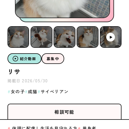
紹介動画
募集中
リサ
2026/05/30
掲載日
女の子
成猫
サイベリアン
相談可能
体調に配慮し生活を見守れる方
単身者