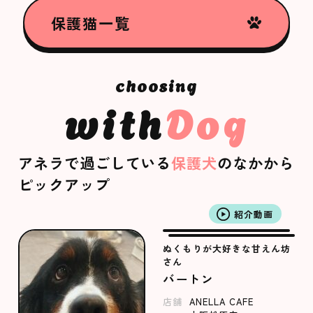
保護猫一覧
with
Dog
アネラで過ごしている
保護犬
のなかから
ピックアップ
紹介動画
ぬくもりが大好きな甘えん坊
さん
バートン
店舗
ANELLA CAFE