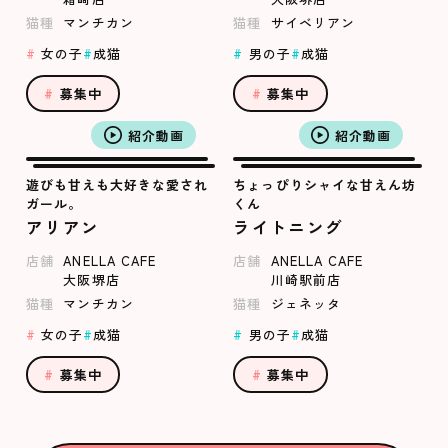
猫種
マンチカン
猫種
サイベリアン
女の子
成猫
男の子
成猫
募集中
募集中
紹介動画
紹介動画
遊びも甘えも大好きな愛され
ちょっぴりシャイな甘えん坊
ガール。
くん
アリアン
ライトニング
店舗
ANELLA CAFE
店舗
ANELLA CAFE
大阪堺店
川崎駅前店
猫種
マンチカン
猫種
ジェネッタ
女の子
成猫
男の子
成猫
募集中
募集中