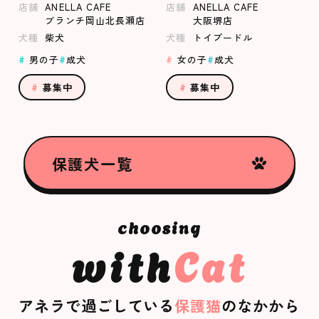
店舗
ANELLA CAFE
店舗
ANELLA CAFE
ブランチ岡山北長瀬店
大阪堺店
犬種
柴犬
犬種
トイプードル
男の子
成犬
女の子
成犬
募集中
募集中
保護犬一覧
with
Cat
アネラで過ごしている
保護猫
のなかから