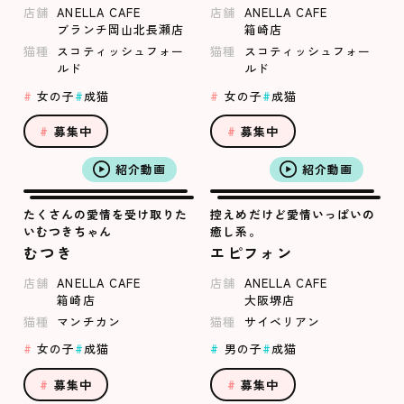
店舗
ANELLA CAFE
店舗
ANELLA CAFE
ブランチ岡山北長瀬店
箱崎店
猫種
スコティッシュフォー
猫種
スコティッシュフォー
ルド
ルド
女の子
成猫
女の子
成猫
募集中
募集中
紹介動画
紹介動画
たくさんの愛情を受け取りた
控えめだけど愛情いっぱいの
いむつきちゃん
癒し系。
むつき
エピフォン
店舗
ANELLA CAFE
店舗
ANELLA CAFE
箱崎店
大阪堺店
猫種
マンチカン
猫種
サイベリアン
女の子
成猫
男の子
成猫
募集中
募集中