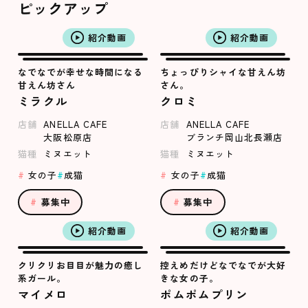
ピックアップ
紹介動画
紹介動画
なでなでが幸せな時間になる
ちょっぴりシャイな甘えん坊
甘えん坊さん
さん。
ミラクル
クロミ
店舗
ANELLA CAFE
店舗
ANELLA CAFE
大阪松原店
ブランチ岡山北長瀬店
猫種
ミヌエット
猫種
ミヌエット
女の子
成猫
女の子
成猫
募集中
募集中
紹介動画
紹介動画
クリクリお目目が魅力の癒し
控えめだけどなでなでが大好
系ガール。
きな女の子。
マイメロ
ポムポムプリン