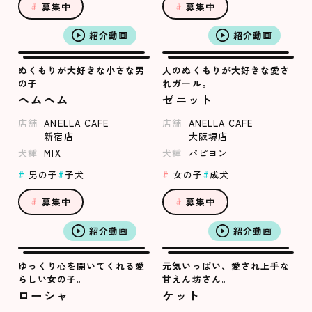
募集中
募集中
紹介動画
紹介動画
ぬくもりが大好きな小さな男
人のぬくもりが大好きな愛さ
の子
れガール。
ヘムヘム
ゼニット
店舗
ANELLA CAFE
店舗
ANELLA CAFE
新宿店
大阪堺店
犬種
MIX
犬種
パピヨン
男の子
子犬
女の子
成犬
募集中
募集中
紹介動画
紹介動画
ゆっくり心を開いてくれる愛
元気いっぱい、愛され上手な
らしい女の子。
甘えん坊さん。
ローシャ
ケット