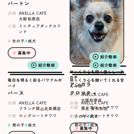
バートン
店舗
ANELLA CAFE
大阪松原店
犬種
ミニチュアダックスフ
ンド
女の子
成犬
募集中
紹介動画
紹介動画
紹介動画
ゆっくり心を開く愛らしい女
の子
毎日を明るく彩るパワフルボ
ゆっくり心を開いてくれる甘
アンガラ
ーイ
えん坊
バース
クロマティ
店舗
ANELLA CAFE
大阪松原店
店舗
ANELLA CAFE
店舗
ANELLA CAFE
犬種
ロングコートチワワ
ブランチ岡山北長瀬店
浜北 貴布祢店
犬種
ロングコートチワワ
犬種
ロングコートチワワ
女の子
成犬
男の子
成犬
男の子
成犬
募集中