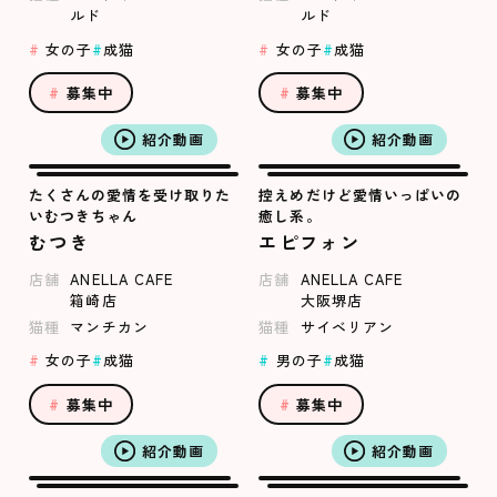
ルド
ルド
女の子
成猫
女の子
成猫
募集中
募集中
紹介動画
紹介動画
たくさんの愛情を受け取りた
控えめだけど愛情いっぱいの
いむつきちゃん
癒し系。
むつき
エピフォン
店舗
ANELLA CAFE
店舗
ANELLA CAFE
箱崎店
大阪堺店
猫種
マンチカン
猫種
サイベリアン
女の子
成猫
男の子
成猫
募集中
募集中
紹介動画
紹介動画