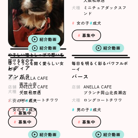
大阪松原店
犬種
ミニチュアダックスフ
ンド
女の子
成犬
募集中
紹介動画
紹介動画
紹介動画
やさしい瞳としっぽで想いを
届ける女の子
ゆっくり心を開く愛らしい女
毎日を明るく彩るパワフルボ
レディア
の子
ーイ
アンガラ
バース
店舗
ANELLA CAFE
南流山店
店舗
ANELLA CAFE
店舗
ANELLA CAFE
犬種
バーニーズ
大阪松原店
ブランチ岡山北長瀬店
犬種
ロングコートチワワ
犬種
ロングコートチワワ
女の子
成犬
女の子
成犬
男の子
成犬
募集中
募集中
募集中
紹介動画
紹介動画