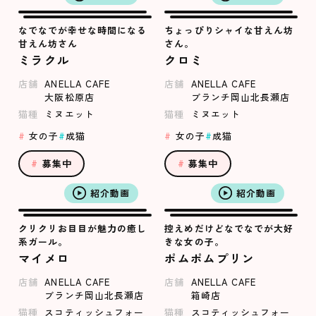
なでなでが幸せな時間になる
ちょっぴりシャイな甘えん坊
甘えん坊さん
さん。
ミラクル
クロミ
店舗
ANELLA CAFE
店舗
ANELLA CAFE
大阪松原店
ブランチ岡山北長瀬店
猫種
ミヌエット
猫種
ミヌエット
女の子
成猫
女の子
成猫
募集中
募集中
紹介動画
紹介動画
クリクリお目目が魅力の癒し
控えめだけどなでなでが大好
系ガール。
きな女の子。
マイメロ
ポムポムプリン
店舗
ANELLA CAFE
店舗
ANELLA CAFE
ブランチ岡山北長瀬店
箱崎店
猫種
スコティッシュフォー
猫種
スコティッシュフォー