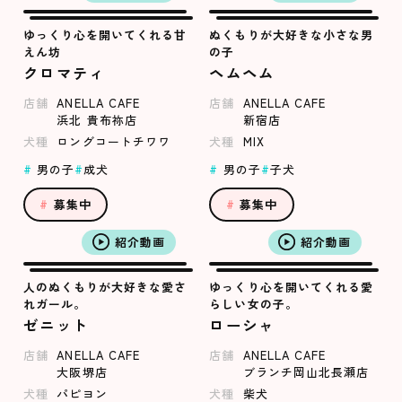
ゆっくり心を開いてくれる甘
ぬくもりが大好きな小さな男
えん坊
の子
クロマティ
ヘムヘム
店舗
ANELLA CAFE
店舗
ANELLA CAFE
浜北 貴布祢店
新宿店
犬種
ロングコートチワワ
犬種
MIX
男の子
成犬
男の子
子犬
募集中
募集中
紹介動画
紹介動画
人のぬくもりが大好きな愛さ
ゆっくり心を開いてくれる愛
れガール。
らしい女の子。
ゼニット
ローシャ
店舗
ANELLA CAFE
店舗
ANELLA CAFE
大阪堺店
ブランチ岡山北長瀬店
犬種
パピヨン
犬種
柴犬