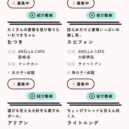
募集中
募集中
紹介動画
紹介動画
たくさんの愛情を受け取りた
控えめだけど愛情いっぱいの
いむつきちゃん
癒し系。
むつき
エピフォン
店舗
ANELLA CAFE
店舗
ANELLA CAFE
箱崎店
大阪堺店
猫種
マンチカン
猫種
サイベリアン
女の子
成猫
男の子
成猫
募集中
募集中
紹介動画
紹介動画
遊びも甘えも大好きな愛され
ちょっぴりシャイな甘えん坊
ガール。
くん
アリアン
ライトニング