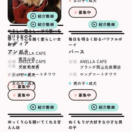
女の子
成犬
募集中
紹介動画
紹介動画
紹介動画
やさしい瞳としっぽで想いを
届ける女の子
ゆっくり心を開く愛らしい女
毎日を明るく彩るパワフルボ
レディア
の子
ーイ
アンガラ
バース
店舗
ANELLA CAFE
南流山店
店舗
ANELLA CAFE
店舗
ANELLA CAFE
犬種
バーニーズ
大阪松原店
ブランチ岡山北長瀬店
犬種
ロングコートチワワ
犬種
ロングコートチワワ
女の子
成犬
女の子
成犬
男の子
成犬
募集中
募集中
募集中
紹介動画
紹介動画
ゆっくり心を開いてくれる甘
ぬくもりが大好きな小さな男
えん坊
の子