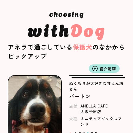
with
Dog
アネラで過ごしている
保護犬
のなかから
ピックアップ
紹介動画
ぬくもりが大好きな甘えん坊
さん
バートン
店舗
ANELLA CAFE
大阪松原店
犬種
ミニチュアダックスフ
ンド