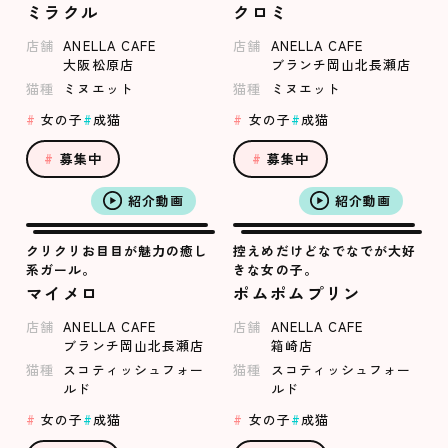
ミラクル
クロミ
店舗
ANELLA CAFE
店舗
ANELLA CAFE
大阪松原店
ブランチ岡山北長瀬店
猫種
ミヌエット
猫種
ミヌエット
女の子
成猫
女の子
成猫
募集中
募集中
紹介動画
紹介動画
クリクリお目目が魅力の癒し
控えめだけどなでなでが大好
系ガール。
きな女の子。
マイメロ
ポムポムプリン
店舗
ANELLA CAFE
店舗
ANELLA CAFE
ブランチ岡山北長瀬店
箱崎店
猫種
スコティッシュフォー
猫種
スコティッシュフォー
ルド
ルド
女の子
成猫
女の子
成猫