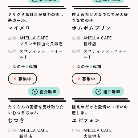
クリクリお目目が魅力の癒し
控えめだけどなでなでが大好
系ガール。
きな女の子。
マイメロ
ポムポムプリン
店舗
ANELLA CAFE
店舗
ANELLA CAFE
ブランチ岡山北長瀬店
箱崎店
猫種
スコティッシュフォー
猫種
スコティッシュフォー
ルド
ルド
女の子
成猫
女の子
成猫
募集中
募集中
紹介動画
紹介動画
たくさんの愛情を受け取りた
控えめだけど愛情いっぱいの
いむつきちゃん
癒し系。
むつき
エピフォン
店舗
ANELLA CAFE
店舗
ANELLA CAFE
箱崎店
大阪堺店