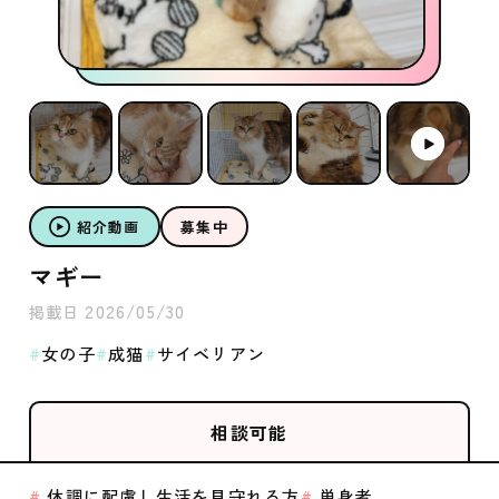
紹介動画
募集中
マギー
2026/05/30
掲載日
女の子
成猫
サイベリアン
相談可能
体調に配慮し生活を見守れる方
単身者