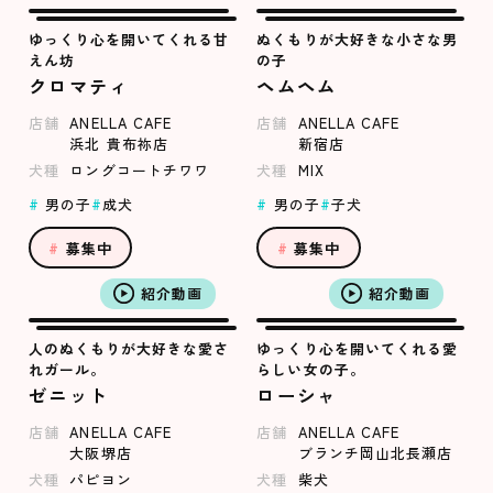
ゆっくり心を開いてくれる甘
ぬくもりが大好きな小さな男
えん坊
の子
クロマティ
ヘムヘム
店舗
ANELLA CAFE
店舗
ANELLA CAFE
浜北 貴布祢店
新宿店
犬種
ロングコートチワワ
犬種
MIX
男の子
成犬
男の子
子犬
募集中
募集中
紹介動画
紹介動画
人のぬくもりが大好きな愛さ
ゆっくり心を開いてくれる愛
れガール。
らしい女の子。
ゼニット
ローシャ
店舗
ANELLA CAFE
店舗
ANELLA CAFE
大阪堺店
ブランチ岡山北長瀬店
犬種
パピヨン
犬種
柴犬