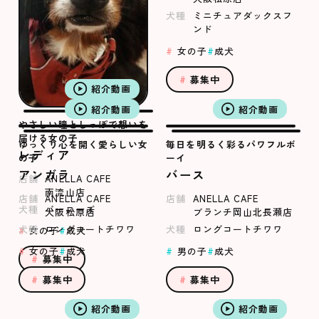
犬種
ミニチュアダックスフ
ンド
女の子
成犬
募集中
紹介動画
紹介動画
紹介動画
やさしい瞳としっぽで想いを
届ける女の子
ゆっくり心を開く愛らしい女
毎日を明るく彩るパワフルボ
レディア
の子
ーイ
アンガラ
バース
店舗
ANELLA CAFE
南流山店
店舗
ANELLA CAFE
店舗
ANELLA CAFE
犬種
バーニーズ
大阪松原店
ブランチ岡山北長瀬店
犬種
ロングコートチワワ
犬種
ロングコートチワワ
女の子
成犬
女の子
成犬
男の子
成犬
募集中
募集中
募集中
紹介動画
紹介動画