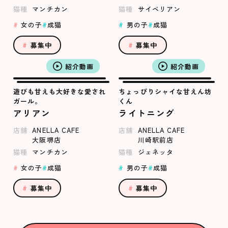
猫種
マンチカン
猫種
サイベリアン
女の子
成猫
男の子
成猫
募集中
募集中
紹介動画
紹介動画
遊びも甘えも大好きな愛され
ちょっぴりシャイな甘えん坊
ガール。
くん
アリアン
ライトニング
店舗
ANELLA CAFE
店舗
ANELLA CAFE
大阪堺店
川崎駅前店
猫種
マンチカン
猫種
ジェネッタ
女の子
成猫
男の子
成猫
募集中
募集中