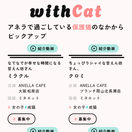
with
Cat
アネラで過ごしている
保護猫
のなかから
ピックアップ
紹介動画
紹介動画
なでなでが幸せな時間になる
ちょっぴりシャイな甘えん坊
甘えん坊さん
さん。
ミラクル
クロミ
店舗
ANELLA CAFE
店舗
ANELLA CAFE
大阪松原店
ブランチ岡山北長瀬店
猫種
ミヌエット
猫種
ミヌエット
女の子
成猫
女の子
成猫
募集中
募集中
紹介動画
紹介動画