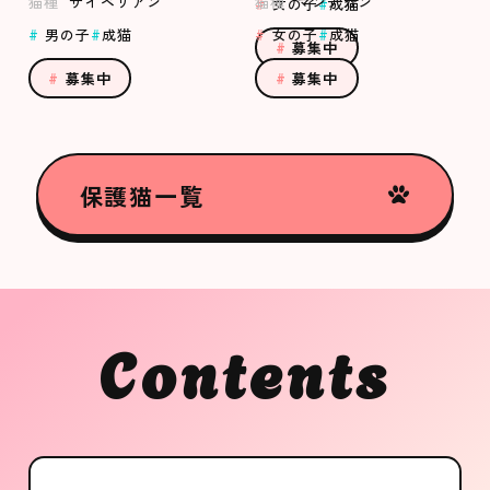
猫種
サイベリアン
猫種
マンチカン
女の子
成猫
男の子
成猫
女の子
成猫
募集中
募集中
募集中
保護猫一覧
Contents