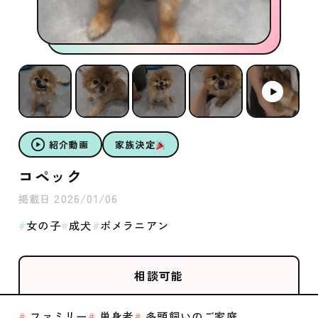
紹介動画
家族決定
コペック
2026/01/06
掲載日
女の子
成犬
ポメラニアン
相談可能
ファミリー
単身者
多頭飼いのご家庭