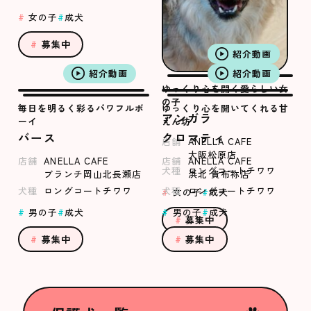
女の子
成犬
募集中
紹介動画
紹介動画
紹介動画
ゆっくり心を開く愛らしい女
の子
毎日を明るく彩るパワフルボ
ゆっくり心を開いてくれる甘
アンガラ
ーイ
えん坊
バース
クロマティ
店舗
ANELLA CAFE
大阪松原店
店舗
ANELLA CAFE
店舗
ANELLA CAFE
犬種
ロングコートチワワ
ブランチ岡山北長瀬店
浜北 貴布祢店
犬種
ロングコートチワワ
犬種
ロングコートチワワ
女の子
成犬
男の子
成犬
男の子
成犬
募集中
募集中
募集中