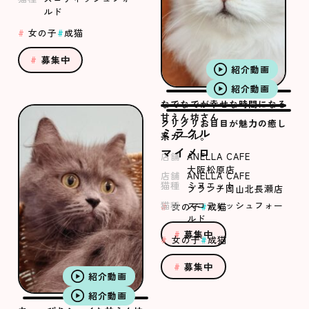
ルド
女の子
成猫
募集中
紹介動画
紹介動画
なでなでが幸せな時間になる
甘えん坊さん
クリクリお目目が魅力の癒し
ミラクル
系ガール。
マイメロ
店舗
ANELLA CAFE
大阪松原店
店舗
ANELLA CAFE
猫種
ミヌエット
ブランチ岡山北長瀬店
猫種
スコティッシュフォー
女の子
成猫
ルド
募集中
女の子
成猫
募集中
紹介動画
紹介動画