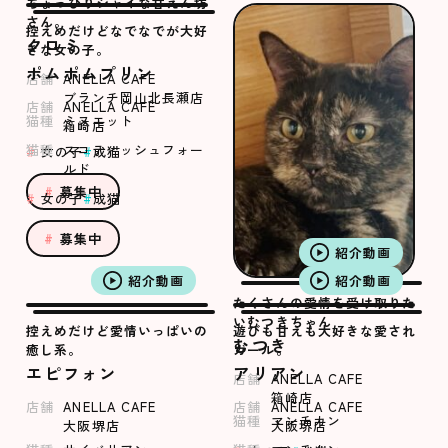
ちょっぴりシャイな甘えん坊
さん。
控えめだけどなでなでが大好
クロミ
きな女の子。
ポムポムプリン
店舗
ANELLA CAFE
ブランチ岡山北長瀬店
店舗
ANELLA CAFE
猫種
ミヌエット
箱崎店
猫種
スコティッシュフォー
女の子
成猫
ルド
募集中
女の子
成猫
募集中
紹介動画
紹介動画
紹介動画
たくさんの愛情を受け取りた
いむつきちゃん
控えめだけど愛情いっぱいの
遊びも甘えも大好きな愛され
むつき
癒し系。
ガール。
エピフォン
アリアン
店舗
ANELLA CAFE
箱崎店
店舗
ANELLA CAFE
店舗
ANELLA CAFE
猫種
マンチカン
大阪堺店
大阪堺店