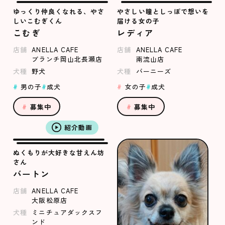
ゆっくり仲良くなれる、やさ
やさしい瞳としっぽで想いを
しいこむぎくん
届ける女の子
こむぎ
レディア
店舗
ANELLA CAFE
店舗
ANELLA CAFE
ブランチ岡山北長瀬店
南流山店
犬種
野犬
犬種
バーニーズ
男の子
成犬
女の子
成犬
募集中
募集中
紹介動画
ぬくもりが大好きな甘えん坊
さん
バートン
店舗
ANELLA CAFE
大阪松原店
犬種
ミニチュアダックスフ
ンド