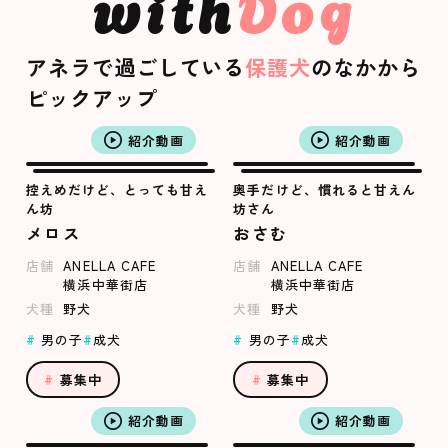
with
Dog
アネラで過ごしている
保護犬
のなかから
ピックアップ
紹介動画
紹介動画
控えめだけど、とっても甘え
奥手だけど、慣れると甘えん
ん坊
坊さん
メロス
おさむ
店舗
ANELLA CAFE
店舗
ANELLA CAFE
横浜中華街店
横浜中華街店
犬種
野犬
犬種
野犬
男の子
成犬
男の子
成犬
募集中
募集中
紹介動画
紹介動画