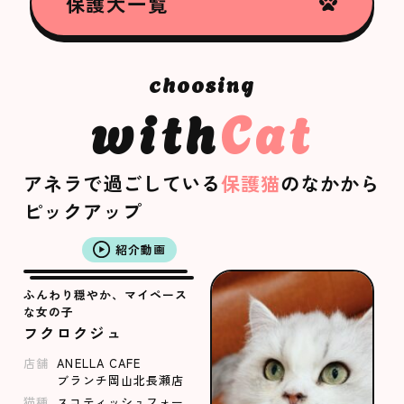
保護犬一覧
with
Cat
アネラで過ごしている
保護猫
のなかから
ピックアップ
紹介動画
ふんわり穏やか、マイペース
な女の子
フクロクジュ
店舗
ANELLA CAFE
ブランチ岡山北長瀬店
猫種
スコティッシュフォー