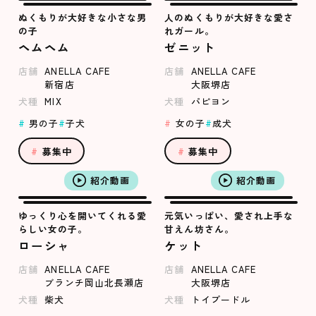
ぬくもりが大好きな小さな男
人のぬくもりが大好きな愛さ
の子
れガール。
ヘムヘム
ゼニット
店舗
ANELLA CAFE
店舗
ANELLA CAFE
新宿店
大阪堺店
犬種
MIX
犬種
パピヨン
男の子
子犬
女の子
成犬
募集中
募集中
紹介動画
紹介動画
ゆっくり心を開いてくれる愛
元気いっぱい、愛され上手な
らしい女の子。
甘えん坊さん。
ローシャ
ケット
店舗
ANELLA CAFE
店舗
ANELLA CAFE
ブランチ岡山北長瀬店
大阪堺店
犬種
柴犬
犬種
トイプードル