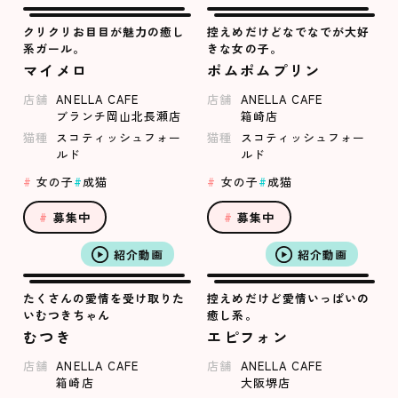
クリクリお目目が魅力の癒し
控えめだけどなでなでが大好
系ガール。
きな女の子。
マイメロ
ポムポムプリン
店舗
ANELLA CAFE
店舗
ANELLA CAFE
ブランチ岡山北長瀬店
箱崎店
猫種
スコティッシュフォー
猫種
スコティッシュフォー
ルド
ルド
女の子
成猫
女の子
成猫
募集中
募集中
紹介動画
紹介動画
たくさんの愛情を受け取りた
控えめだけど愛情いっぱいの
いむつきちゃん
癒し系。
むつき
エピフォン
店舗
ANELLA CAFE
店舗
ANELLA CAFE
箱崎店
大阪堺店