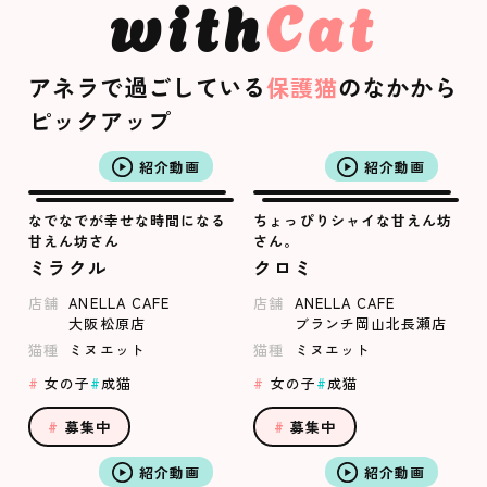
with
Cat
アネラで過ごしている
保護猫
のなかから
ピックアップ
紹介動画
紹介動画
なでなでが幸せな時間になる
ちょっぴりシャイな甘えん坊
甘えん坊さん
さん。
ミラクル
クロミ
店舗
ANELLA CAFE
店舗
ANELLA CAFE
大阪松原店
ブランチ岡山北長瀬店
猫種
ミヌエット
猫種
ミヌエット
女の子
成猫
女の子
成猫
募集中
募集中
紹介動画
紹介動画