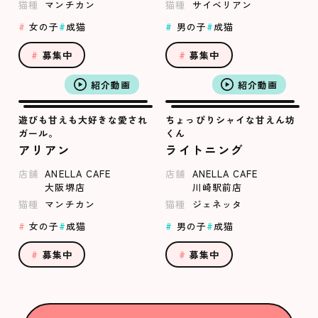
猫種
マンチカン
猫種
サイベリアン
女の子
成猫
男の子
成猫
募集中
募集中
紹介動画
紹介動画
遊びも甘えも大好きな愛され
ちょっぴりシャイな甘えん坊
ガール。
くん
アリアン
ライトニング
店舗
ANELLA CAFE
店舗
ANELLA CAFE
大阪堺店
川崎駅前店
猫種
マンチカン
猫種
ジェネッタ
女の子
成猫
男の子
成猫
募集中
募集中