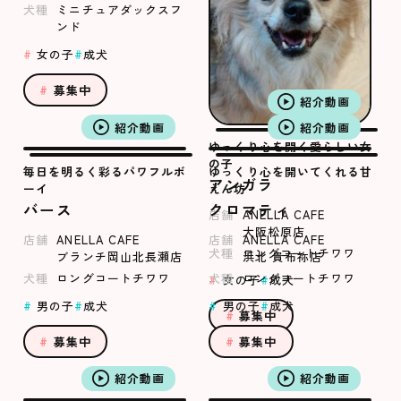
犬種
ミニチュアダックスフ
ンド
女の子
成犬
募集中
紹介動画
紹介動画
紹介動画
ゆっくり心を開く愛らしい女
の子
毎日を明るく彩るパワフルボ
ゆっくり心を開いてくれる甘
アンガラ
ーイ
えん坊
バース
クロマティ
店舗
ANELLA CAFE
大阪松原店
店舗
ANELLA CAFE
店舗
ANELLA CAFE
犬種
ロングコートチワワ
ブランチ岡山北長瀬店
浜北 貴布祢店
犬種
ロングコートチワワ
犬種
ロングコートチワワ
女の子
成犬
男の子
成犬
男の子
成犬
募集中
募集中
募集中
紹介動画
紹介動画