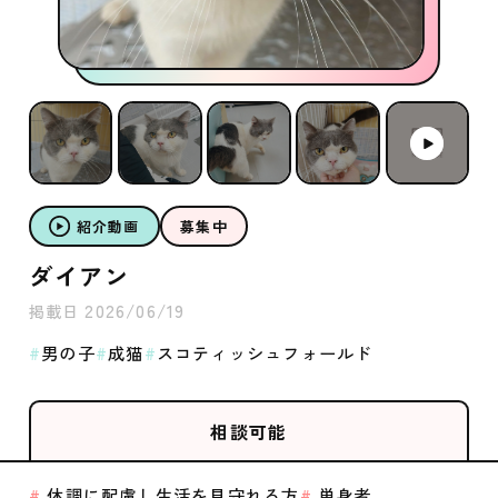
紹介動画
募集中
ダイアン
2026/06/19
掲載日
男の子
成猫
スコティッシュフォールド
相談可能
体調に配慮し生活を見守れる方
単身者