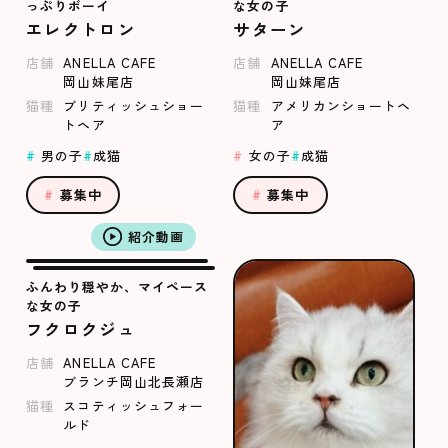
っぷりボーイ
な女の子
エレクトロン
サターン
店舗
ANELLA CAFE
店舗
ANELLA CAFE
岡山妹尾店
岡山妹尾店
猫種
ブリティッシュショー
猫種
アメリカンショートヘ
トヘア
ア
男の子
成猫
女の子
成猫
募集中
募集中
紹介動画
ふんわり穏やか、マイペース
な女の子
フクロクジュ
店舗
ANELLA CAFE
ブランチ岡山北長瀬店
猫種
スコティッシュフォー
ルド