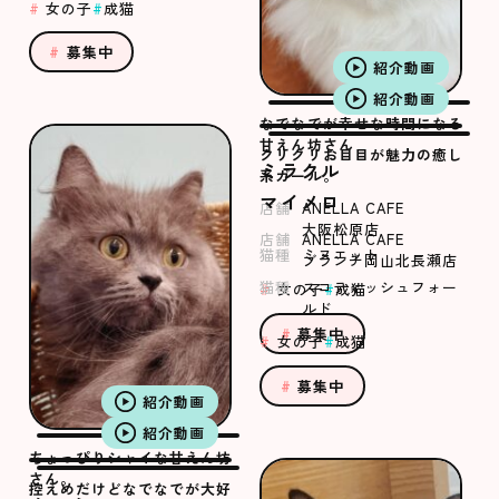
女の子
成猫
募集中
紹介動画
紹介動画
なでなでが幸せな時間になる
甘えん坊さん
クリクリお目目が魅力の癒し
ミラクル
系ガール。
マイメロ
店舗
ANELLA CAFE
大阪松原店
店舗
ANELLA CAFE
猫種
ミヌエット
ブランチ岡山北長瀬店
猫種
スコティッシュフォー
女の子
成猫
ルド
募集中
女の子
成猫
募集中
紹介動画
紹介動画
ちょっぴりシャイな甘えん坊
さん。
控えめだけどなでなでが大好