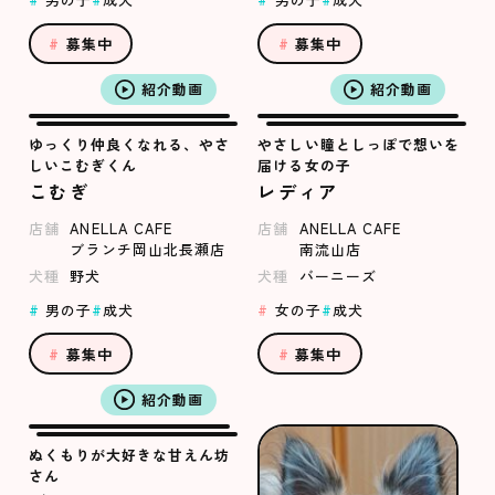
募集中
募集中
紹介動画
紹介動画
ゆっくり仲良くなれる、やさ
やさしい瞳としっぽで想いを
しいこむぎくん
届ける女の子
こむぎ
レディア
店舗
ANELLA CAFE
店舗
ANELLA CAFE
ブランチ岡山北長瀬店
南流山店
犬種
野犬
犬種
バーニーズ
男の子
成犬
女の子
成犬
募集中
募集中
紹介動画
ぬくもりが大好きな甘えん坊
さん