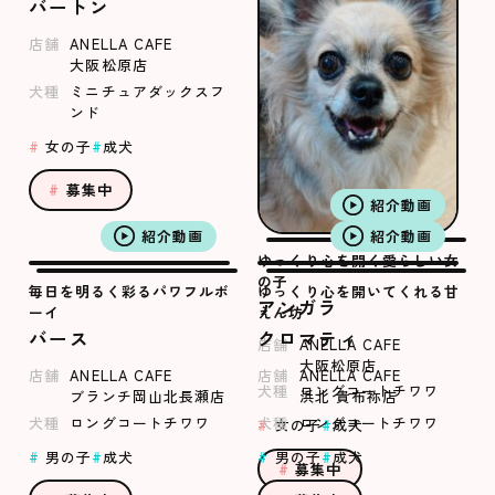
バートン
店舗
ANELLA CAFE
大阪松原店
犬種
ミニチュアダックスフ
ンド
女の子
成犬
募集中
紹介動画
紹介動画
紹介動画
ゆっくり心を開く愛らしい女
の子
毎日を明るく彩るパワフルボ
ゆっくり心を開いてくれる甘
アンガラ
ーイ
えん坊
バース
クロマティ
店舗
ANELLA CAFE
大阪松原店
店舗
ANELLA CAFE
店舗
ANELLA CAFE
犬種
ロングコートチワワ
ブランチ岡山北長瀬店
浜北 貴布祢店
犬種
ロングコートチワワ
犬種
ロングコートチワワ
女の子
成犬
男の子
成犬
男の子
成犬
募集中