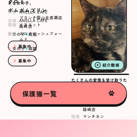
クロミ
きな女の子。
ポムポムプリン
店舗
ANELLA CAFE
ブランチ岡山北長瀬店
店舗
ANELLA CAFE
猫種
ミヌエット
箱崎店
猫種
スコティッシュフォー
女の子
成猫
ルド
募集中
女の子
成猫
募集中
紹介動画
たくさんの愛情を受け取りた
いむつきちゃん
保護猫一覧
むつき
店舗
ANELLA CAFE
箱崎店
猫種
マンチカン
女の子
成猫