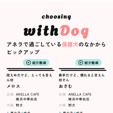
with
Dog
アネラで過ごしている
保護犬
のなかから
ピックアップ
紹介動画
紹介動画
控えめだけど、とっても甘え
奥手だけど、慣れると甘えん
ん坊
坊さん
メロス
おさむ
店舗
ANELLA CAFE
店舗
ANELLA CAFE
横浜中華街店
横浜中華街店
犬種
野犬
犬種
野犬
男の子
成犬
男の子
成犬