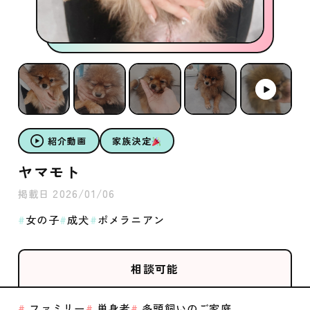
紹介動画
家族決定
ヤマモト
2026/01/06
掲載日
女の子
成犬
ポメラニアン
相談可能
ファミリー
単身者
多頭飼いのご家庭