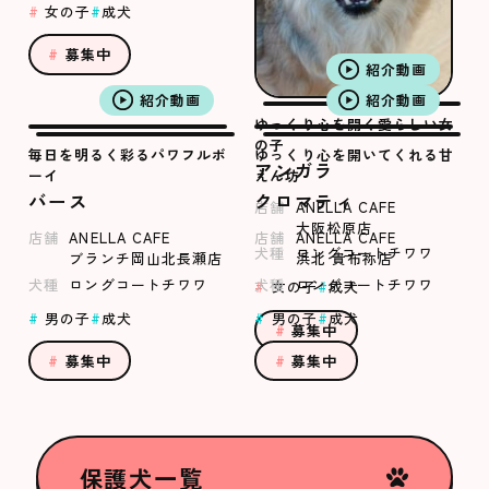
女の子
成犬
募集中
紹介動画
紹介動画
紹介動画
ゆっくり心を開く愛らしい女
の子
毎日を明るく彩るパワフルボ
ゆっくり心を開いてくれる甘
アンガラ
ーイ
えん坊
バース
クロマティ
店舗
ANELLA CAFE
大阪松原店
店舗
ANELLA CAFE
店舗
ANELLA CAFE
犬種
ロングコートチワワ
ブランチ岡山北長瀬店
浜北 貴布祢店
犬種
ロングコートチワワ
犬種
ロングコートチワワ
女の子
成犬
男の子
成犬
男の子
成犬
募集中
募集中
募集中
保護犬一覧