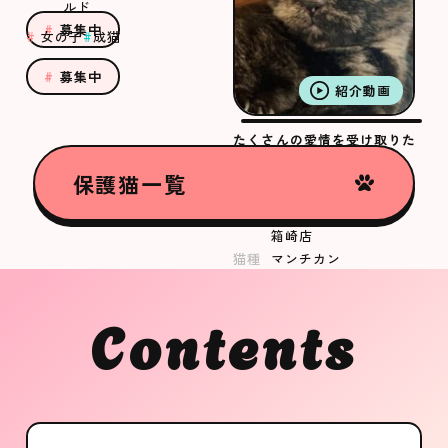
ルド
募集中
女の子
成猫
募集中
紹介動画
たくさんの愛情を受け取りた
いむつきちゃん
保護猫一覧
むつき
店舗
ANELLA CAFE
箱崎店
猫種
マンチカン
女の子
成猫
Contents
募集中