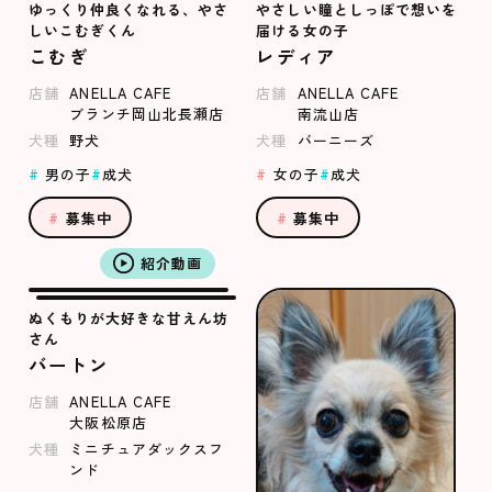
ゆっくり仲良くなれる、やさ
やさしい瞳としっぽで想いを
しいこむぎくん
届ける女の子
こむぎ
レディア
店舗
ANELLA CAFE
店舗
ANELLA CAFE
ブランチ岡山北長瀬店
南流山店
犬種
野犬
犬種
バーニーズ
男の子
成犬
女の子
成犬
募集中
募集中
紹介動画
ぬくもりが大好きな甘えん坊
さん
バートン
店舗
ANELLA CAFE
大阪松原店
犬種
ミニチュアダックスフ
ンド