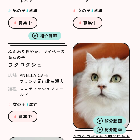
トヘア
ア
男の子
成猫
女の子
成猫
募集中
募集中
紹介動画
ふんわり穏やか、マイペース
な女の子
フクロクジュ
店舗
ANELLA CAFE
ブランチ岡山北長瀬店
猫種
スコティッシュフォー
ルド
女の子
成猫
募集中
紹介動画
紹介動画
なでなでが幸せな時間になる