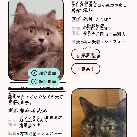
甘えん坊さん
クリクリお目目が魅力の癒し
ミラクル
系ガール。
マイメロ
店舗
ANELLA CAFE
大阪松原店
店舗
ANELLA CAFE
猫種
ミヌエット
ブランチ岡山北長瀬店
猫種
スコティッシュフォー
女の子
成猫
ルド
募集中
女の子
成猫
募集中
紹介動画
紹介動画
ちょっぴりシャイな甘えん坊
さん。
控えめだけどなでなでが大好
クロミ
きな女の子。
ポムポムプリン
店舗
ANELLA CAFE
ブランチ岡山北長瀬店
店舗
ANELLA CAFE
猫種
ミヌエット
箱崎店
猫種
スコティッシュフォー
女の子
成猫