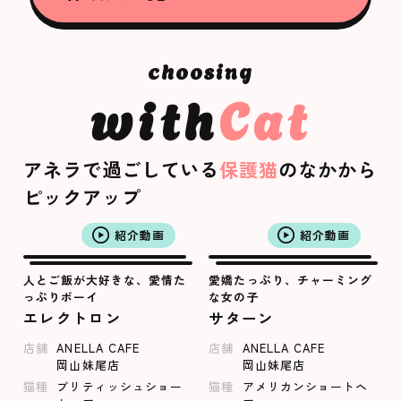
with
Cat
アネラで過ごしている
保護猫
のなかから
ピックアップ
紹介動画
紹介動画
人とご飯が大好きな、愛情た
愛嬌たっぷり、チャーミング
っぷりボーイ
な女の子
エレクトロン
サターン
店舗
ANELLA CAFE
店舗
ANELLA CAFE
岡山妹尾店
岡山妹尾店
猫種
ブリティッシュショー
猫種
アメリカンショートヘ