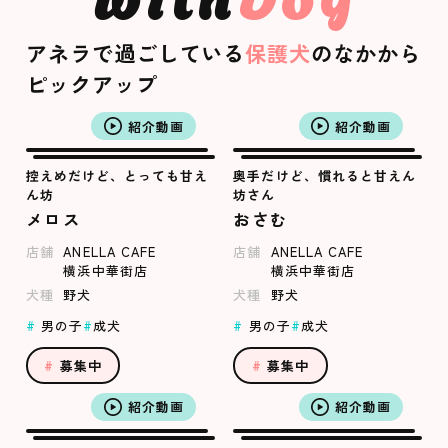
アネラで過ごしている
保護犬
のなかから
ピックアップ
紹介動画
紹介動画
控えめだけど、とっても甘え
奥手だけど、慣れると甘えん
ん坊
坊さん
メロス
おさむ
店舗
ANELLA CAFE
店舗
ANELLA CAFE
横浜中華街店
横浜中華街店
犬種
野犬
犬種
野犬
男の子
成犬
男の子
成犬
募集中
募集中
紹介動画
紹介動画