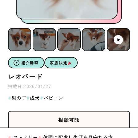
紹介動画
家族決定
レオパード
2026/01/27
掲載日
男の子
成犬
パピヨン
相談可能
ファミリー
体調に配慮し生活を見守れる方