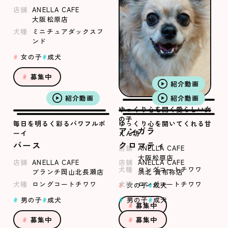
店舗
ANELLA CAFE
大阪松原店
犬種
ミニチュアダックスフ
ンド
女の子
成犬
募集中
紹介動画
紹介動画
紹介動画
ゆっくり心を開く愛らしい女
の子
毎日を明るく彩るパワフルボ
ゆっくり心を開いてくれる甘
アンガラ
ーイ
えん坊
バース
クロマティ
店舗
ANELLA CAFE
大阪松原店
店舗
ANELLA CAFE
店舗
ANELLA CAFE
犬種
ロングコートチワワ
ブランチ岡山北長瀬店
浜北 貴布祢店
犬種
ロングコートチワワ
犬種
ロングコートチワワ
女の子
成犬
男の子
成犬
男の子
成犬
募集中
募集中
募集中