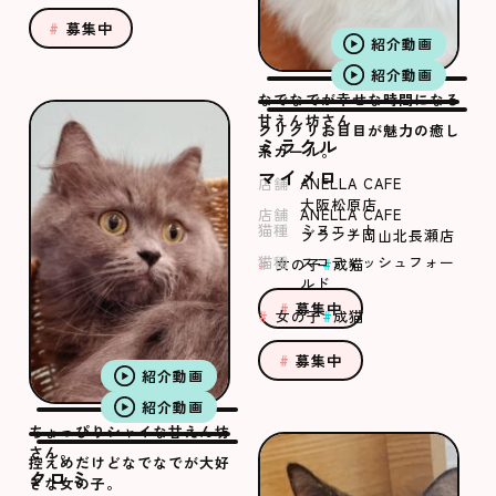
募集中
紹介動画
紹介動画
なでなでが幸せな時間になる
甘えん坊さん
クリクリお目目が魅力の癒し
ミラクル
系ガール。
マイメロ
店舗
ANELLA CAFE
大阪松原店
店舗
ANELLA CAFE
猫種
ミヌエット
ブランチ岡山北長瀬店
猫種
スコティッシュフォー
女の子
成猫
ルド
募集中
女の子
成猫
募集中
紹介動画
紹介動画
ちょっぴりシャイな甘えん坊
さん。
控えめだけどなでなでが大好
クロミ
きな女の子。