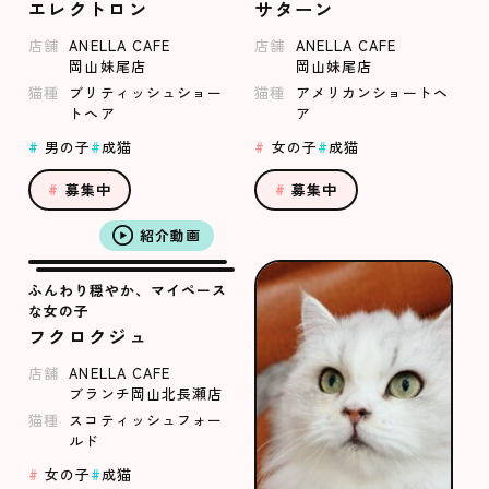
エレクトロン
サターン
店舗
ANELLA CAFE
店舗
ANELLA CAFE
岡山妹尾店
岡山妹尾店
猫種
ブリティッシュショー
猫種
アメリカンショートヘ
トヘア
ア
男の子
成猫
女の子
成猫
募集中
募集中
紹介動画
ふんわり穏やか、マイペース
な女の子
フクロクジュ
店舗
ANELLA CAFE
ブランチ岡山北長瀬店
猫種
スコティッシュフォー
ルド
女の子
成猫