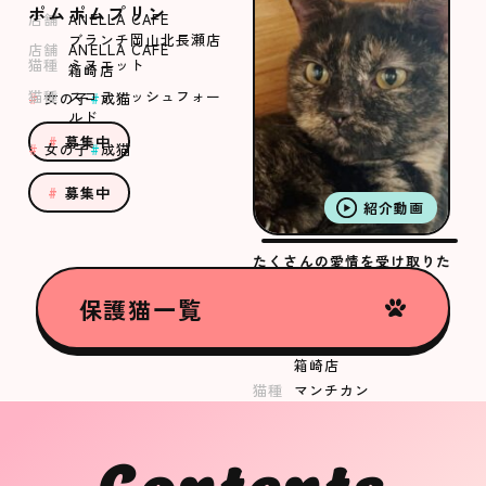
ポムポムプリン
店舗
ANELLA CAFE
ブランチ岡山北長瀬店
店舗
ANELLA CAFE
猫種
ミヌエット
箱崎店
猫種
スコティッシュフォー
女の子
成猫
ルド
募集中
女の子
成猫
募集中
紹介動画
たくさんの愛情を受け取りた
いむつきちゃん
保護猫一覧
むつき
店舗
ANELLA CAFE
箱崎店
猫種
マンチカン
女の子
成猫
Contents
募集中