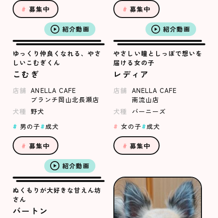
募集中
募集中
紹介動画
紹介動画
ゆっくり仲良くなれる、やさ
やさしい瞳としっぽで想いを
しいこむぎくん
届ける女の子
こむぎ
レディア
店舗
ANELLA CAFE
店舗
ANELLA CAFE
ブランチ岡山北長瀬店
南流山店
犬種
野犬
犬種
バーニーズ
男の子
成犬
女の子
成犬
募集中
募集中
紹介動画
ぬくもりが大好きな甘えん坊
さん
バートン