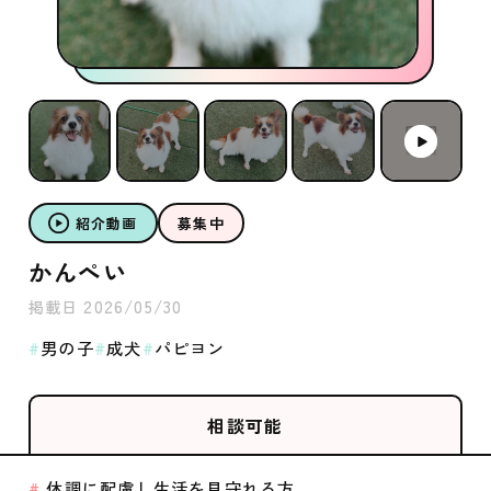
紹介動画
募集中
かんぺい
2026/05/30
掲載日
男の子
成犬
パピヨン
相談可能
体調に配慮し生活を見守れる方