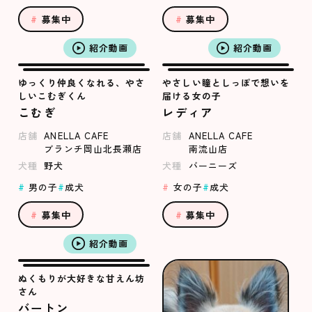
募集中
募集中
紹介動画
紹介動画
ゆっくり仲良くなれる、やさ
やさしい瞳としっぽで想いを
しいこむぎくん
届ける女の子
こむぎ
レディア
店舗
ANELLA CAFE
店舗
ANELLA CAFE
ブランチ岡山北長瀬店
南流山店
犬種
野犬
犬種
バーニーズ
男の子
成犬
女の子
成犬
募集中
募集中
紹介動画
ぬくもりが大好きな甘えん坊
さん
バートン