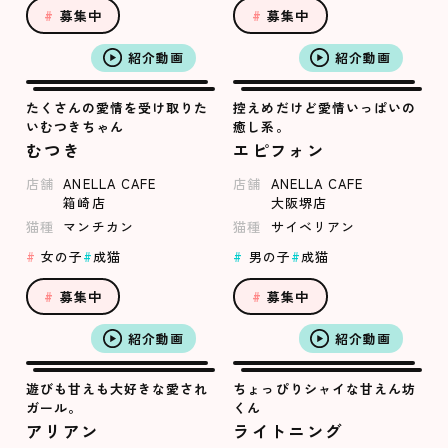
募集中
募集中
紹介動画
紹介動画
たくさんの愛情を受け取りた
控えめだけど愛情いっぱいの
いむつきちゃん
癒し系。
むつき
エピフォン
店舗
ANELLA CAFE
店舗
ANELLA CAFE
箱崎店
大阪堺店
猫種
マンチカン
猫種
サイベリアン
女の子
成猫
男の子
成猫
募集中
募集中
紹介動画
紹介動画
遊びも甘えも大好きな愛され
ちょっぴりシャイな甘えん坊
ガール。
くん
アリアン
ライトニング