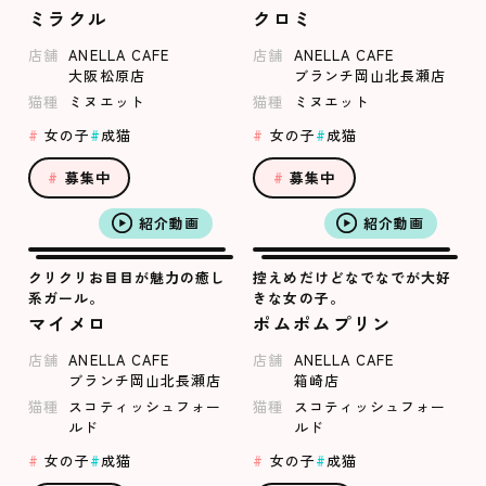
ミラクル
クロミ
店舗
ANELLA CAFE
店舗
ANELLA CAFE
大阪松原店
ブランチ岡山北長瀬店
猫種
ミヌエット
猫種
ミヌエット
女の子
成猫
女の子
成猫
募集中
募集中
紹介動画
紹介動画
クリクリお目目が魅力の癒し
控えめだけどなでなでが大好
系ガール。
きな女の子。
マイメロ
ポムポムプリン
店舗
ANELLA CAFE
店舗
ANELLA CAFE
ブランチ岡山北長瀬店
箱崎店
猫種
スコティッシュフォー
猫種
スコティッシュフォー
ルド
ルド
女の子
成猫
女の子
成猫