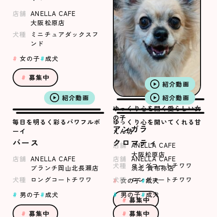
店舗
ANELLA CAFE
大阪松原店
犬種
ミニチュアダックスフ
ンド
女の子
成犬
募集中
紹介動画
紹介動画
紹介動画
ゆっくり心を開く愛らしい女
の子
毎日を明るく彩るパワフルボ
ゆっくり心を開いてくれる甘
アンガラ
ーイ
えん坊
バース
クロマティ
店舗
ANELLA CAFE
大阪松原店
店舗
ANELLA CAFE
店舗
ANELLA CAFE
犬種
ロングコートチワワ
ブランチ岡山北長瀬店
浜北 貴布祢店
犬種
ロングコートチワワ
犬種
ロングコートチワワ
女の子
成犬
男の子
成犬
男の子
成犬
募集中
募集中
募集中