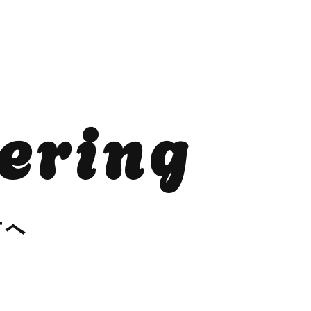
ering
方へ