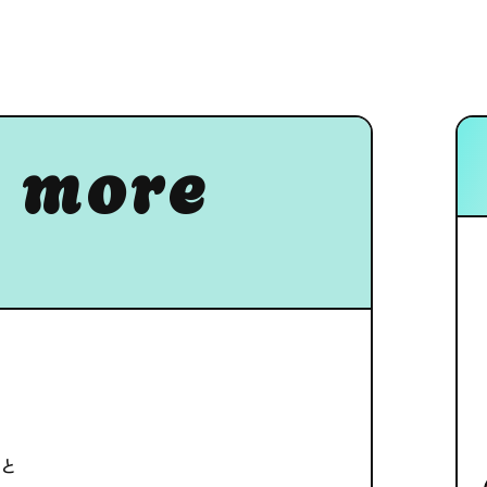
 more
こと