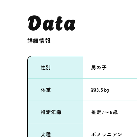
Data
詳細情報
性別
男の子
体重
約3.5kg
推定年齢
推定7〜8歳
犬種
ポメラニアン