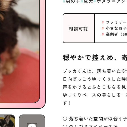
男の子
成犬
ポメラニアン
ファミリ
相談可能
小さなお子
高齢者（6
穏やかで控えめ、
プッカくんは、落ち着いた空
日向ぼっこやゆっくりした時
声をかけるとふとこちらを見
ゆっくりペースの暮らしを一
す！
○ 落ち着いた空間が似合う
○ のんびりマイペース派