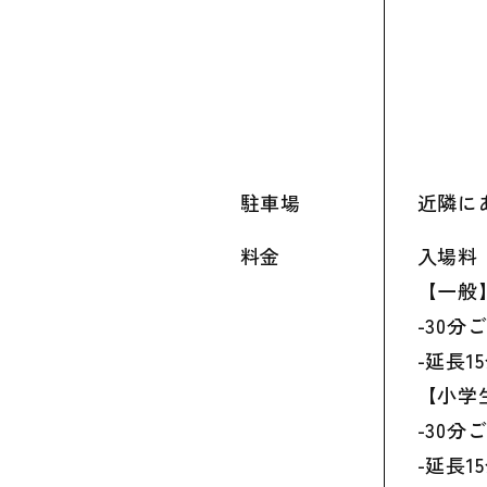
駐車場
近隣に
料金
入場料
【一般
-30分
-延長1
【小学
-30分
-延長1