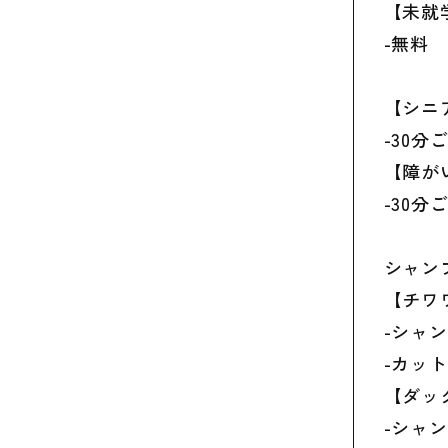
【未就
-無料
【シニ
-30分
【障が
-30分
シャン
【チワ
-シャン
-カット
【ダッ
-シャン