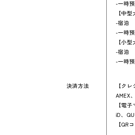
-一時預
【中型犬
-宿泊 4
-一時預
【小型犬
-宿泊 
-一時預
決済方法
【クレジ
AMEX、
【電子
iD、QU
【QRコ