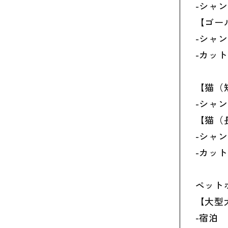
-シャン
【ゴー
-シャン
-カット
【猫（
-シャン
【猫（
-シャン
-カット
ペット
【大型
-宿泊 6