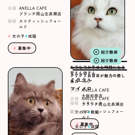
店舗
ANELLA CAFE
ブランチ岡山北長瀬店
猫種
スコティッシュフォー
ルド
女の子
成猫
募集中
紹介動画
紹介動画
なでなでが幸せな時間になる
甘えん坊さん
クリクリお目目が魅力の癒し
ミラクル
系ガール。
マイメロ
店舗
ANELLA CAFE
大阪松原店
店舗
ANELLA CAFE
猫種
ミヌエット
ブランチ岡山北長瀬店
猫種
スコティッシュフォー
女の子
成猫
ルド
募集中
女の子
成猫