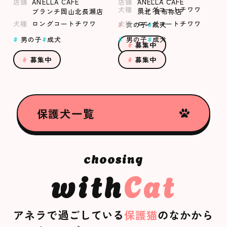
店舗
ANELLA CAFE
店舗
ANELLA CAFE
犬種
ロングコートチワワ
ブランチ岡山北長瀬店
浜北 貴布祢店
犬種
ロングコートチワワ
犬種
ロングコートチワワ
女の子
成犬
男の子
成犬
男の子
成犬
募集中
募集中
募集中
保護犬一覧
with
Cat
アネラで過ごしている
保護猫
のなかから