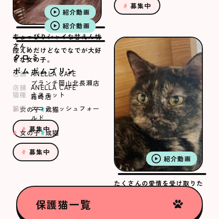
募集中
紹介動画
紹介動画
ちょっぴりシャイな甘えん坊
さん。
控えめだけどなでなでが大好
クロミ
きな女の子。
ポムポムプリン
店舗
ANELLA CAFE
ブランチ岡山北長瀬店
店舗
ANELLA CAFE
猫種
ミヌエット
箱崎店
猫種
スコティッシュフォー
女の子
成猫
ルド
募集中
女の子
成猫
募集中
紹介動画
たくさんの愛情を受け取りた
いむつきちゃん
保護猫一覧
むつき