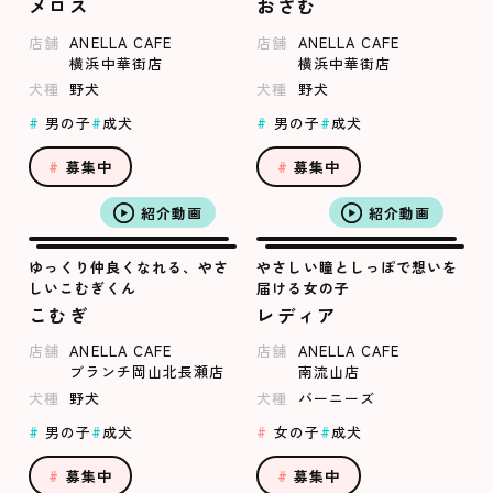
メロス
おさむ
店舗
ANELLA CAFE
店舗
ANELLA CAFE
横浜中華街店
横浜中華街店
犬種
野犬
犬種
野犬
男の子
成犬
男の子
成犬
募集中
募集中
紹介動画
紹介動画
ゆっくり仲良くなれる、やさ
やさしい瞳としっぽで想いを
しいこむぎくん
届ける女の子
こむぎ
レディア
店舗
ANELLA CAFE
店舗
ANELLA CAFE
ブランチ岡山北長瀬店
南流山店
犬種
野犬
犬種
バーニーズ
男の子
成犬
女の子
成犬
募集中
募集中