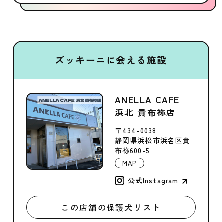
ズッキーニに会える施設
ANELLA CAFE
浜北 貴布祢店
〒434-0038
静岡県浜松市浜名区貴
布祢600-5
MAP
公式Instagram
この店舗の保護犬リスト