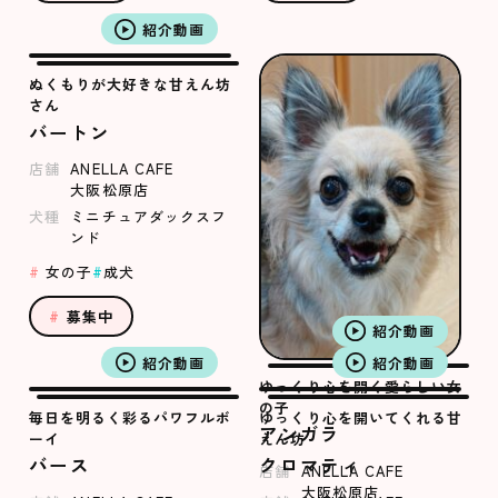
紹介動画
ぬくもりが大好きな甘えん坊
さん
バートン
店舗
ANELLA CAFE
大阪松原店
犬種
ミニチュアダックスフ
ンド
女の子
成犬
募集中
紹介動画
紹介動画
紹介動画
ゆっくり心を開く愛らしい女
の子
毎日を明るく彩るパワフルボ
ゆっくり心を開いてくれる甘
アンガラ
ーイ
えん坊
バース
クロマティ
店舗
ANELLA CAFE
大阪松原店