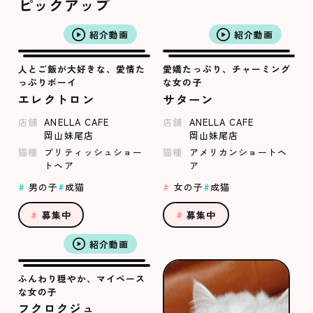
ピックアップ
紹介動画
紹介動画
人とご飯が大好きな、愛情た
愛嬌たっぷり、チャーミング
っぷりボーイ
な女の子
エレクトロン
サターン
店舗
ANELLA CAFE
店舗
ANELLA CAFE
岡山妹尾店
岡山妹尾店
猫種
ブリティッシュショー
猫種
アメリカンショートヘ
トヘア
ア
男の子
成猫
女の子
成猫
募集中
募集中
紹介動画
ふんわり穏やか、マイペース
な女の子
フクロクジュ