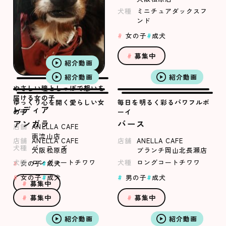
犬種
ミニチュアダックスフ
ンド
女の子
成犬
募集中
紹介動画
紹介動画
紹介動画
やさしい瞳としっぽで想いを
届ける女の子
ゆっくり心を開く愛らしい女
毎日を明るく彩るパワフルボ
レディア
の子
ーイ
アンガラ
バース
店舗
ANELLA CAFE
南流山店
店舗
ANELLA CAFE
店舗
ANELLA CAFE
犬種
バーニーズ
大阪松原店
ブランチ岡山北長瀬店
犬種
ロングコートチワワ
犬種
ロングコートチワワ
女の子
成犬
女の子
成犬
男の子
成犬
募集中
募集中
募集中
紹介動画
紹介動画