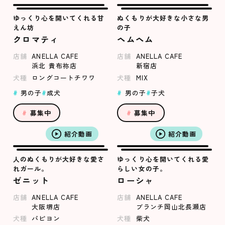
ゆっくり心を開いてくれる甘
ぬくもりが大好きな小さな男
えん坊
の子
クロマティ
ヘムヘム
店舗
ANELLA CAFE
店舗
ANELLA CAFE
浜北 貴布祢店
新宿店
犬種
ロングコートチワワ
犬種
MIX
男の子
成犬
男の子
子犬
募集中
募集中
紹介動画
紹介動画
人のぬくもりが大好きな愛さ
ゆっくり心を開いてくれる愛
れガール。
らしい女の子。
ゼニット
ローシャ
店舗
ANELLA CAFE
店舗
ANELLA CAFE
大阪堺店
ブランチ岡山北長瀬店
犬種
パピヨン
犬種
柴犬