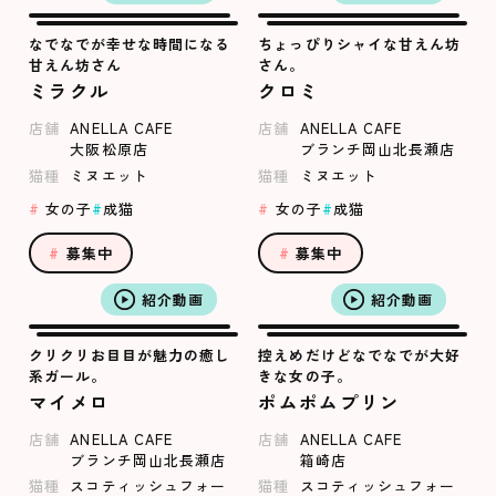
なでなでが幸せな時間になる
ちょっぴりシャイな甘えん坊
甘えん坊さん
さん。
ミラクル
クロミ
店舗
ANELLA CAFE
店舗
ANELLA CAFE
大阪松原店
ブランチ岡山北長瀬店
猫種
ミヌエット
猫種
ミヌエット
女の子
成猫
女の子
成猫
募集中
募集中
紹介動画
紹介動画
クリクリお目目が魅力の癒し
控えめだけどなでなでが大好
系ガール。
きな女の子。
マイメロ
ポムポムプリン
店舗
ANELLA CAFE
店舗
ANELLA CAFE
ブランチ岡山北長瀬店
箱崎店
猫種
スコティッシュフォー
猫種
スコティッシュフォー