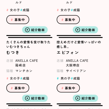
ルド
ルド
女の子
成猫
女の子
成猫
募集中
募集中
紹介動画
紹介動画
たくさんの愛情を受け取りた
控えめだけど愛情いっぱいの
いむつきちゃん
癒し系。
むつき
エピフォン
店舗
ANELLA CAFE
店舗
ANELLA CAFE
箱崎店
大阪堺店
猫種
マンチカン
猫種
サイベリアン
女の子
成猫
男の子
成猫
募集中
募集中
紹介動画
紹介動画