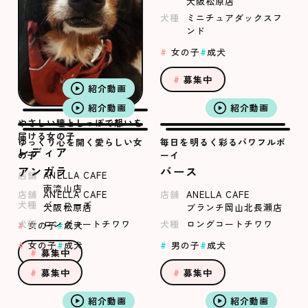
大阪松原店
犬種
ミニチュアダックスフ
ンド
女の子
成犬
募集中
紹介動画
紹介動画
紹介動画
やさしい瞳としっぽで想いを
届ける女の子
ゆっくり心を開く愛らしい女
毎日を明るく彩るパワフルボ
レディア
の子
ーイ
アンガラ
バース
店舗
ANELLA CAFE
南流山店
店舗
ANELLA CAFE
店舗
ANELLA CAFE
犬種
バーニーズ
大阪松原店
ブランチ岡山北長瀬店
犬種
ロングコートチワワ
犬種
ロングコートチワワ
女の子
成犬
女の子
成犬
男の子
成犬
募集中
募集中
募集中
紹介動画
紹介動画