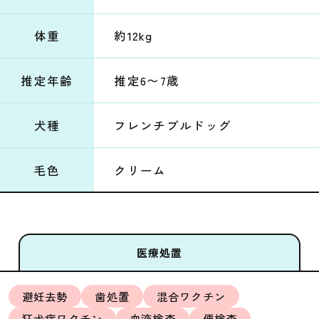
体重
約12kg
推定年齢
推定6〜7歳
犬種
フレンチブルドッグ
毛色
クリーム
医療処置
避妊去勢
歯処置
混合ワクチン
狂犬病ワクチン
血液検査
便検査