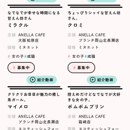
なでなでが幸せな時間になる
ちょっぴりシャイな甘えん坊
甘えん坊さん
さん。
ミラクル
クロミ
店舗
ANELLA CAFE
店舗
ANELLA CAFE
大阪松原店
ブランチ岡山北長瀬店
猫種
ミヌエット
猫種
ミヌエット
女の子
成猫
女の子
成猫
募集中
募集中
紹介動画
紹介動画
クリクリお目目が魅力の癒し
控えめだけどなでなでが大好
系ガール。
きな女の子。
マイメロ
ポムポムプリン
店舗
ANELLA CAFE
店舗
ANELLA CAFE
ブランチ岡山北長瀬店
箱崎店
猫種
スコティッシュフォー
猫種
スコティッシュフォー