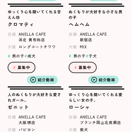
ゆっくり心を開いてくれる甘
ぬくもりが大好きな小さな男
えん坊
の子
クロマティ
ヘムヘム
店舗
ANELLA CAFE
店舗
ANELLA CAFE
浜北 貴布祢店
新宿店
犬種
ロングコートチワワ
犬種
MIX
男の子
成犬
男の子
子犬
募集中
募集中
紹介動画
紹介動画
人のぬくもりが大好きな愛さ
ゆっくり心を開いてくれる愛
れガール。
らしい女の子。
ゼニット
ローシャ
店舗
ANELLA CAFE
店舗
ANELLA CAFE
大阪堺店
ブランチ岡山北長瀬店
犬種
パピヨン
犬種
柴犬