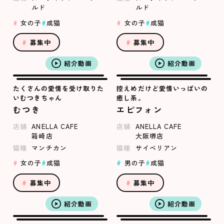
ルド
ルド
女の子
成猫
女の子
成猫
募集中
募集中
紹介動画
紹介動画
たくさんの愛情を受け取りた
控えめだけど愛情いっぱいの
いむつきちゃん
癒し系。
むつき
エピフォン
店舗
ANELLA CAFE
店舗
ANELLA CAFE
箱崎店
大阪堺店
猫種
マンチカン
猫種
サイベリアン
女の子
成猫
男の子
成猫
募集中
募集中
紹介動画
紹介動画