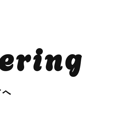
ering
方へ