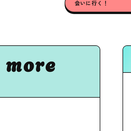
会いに行く！
 more