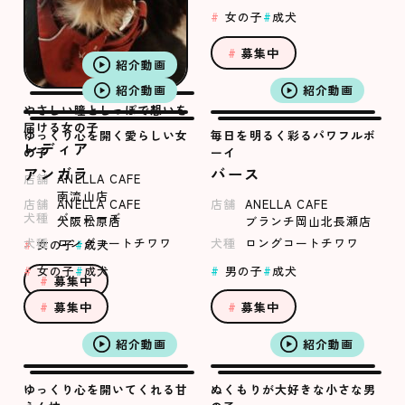
女の子
成犬
募集中
紹介動画
紹介動画
紹介動画
やさしい瞳としっぽで想いを
届ける女の子
ゆっくり心を開く愛らしい女
毎日を明るく彩るパワフルボ
レディア
の子
ーイ
アンガラ
バース
店舗
ANELLA CAFE
南流山店
店舗
ANELLA CAFE
店舗
ANELLA CAFE
犬種
バーニーズ
大阪松原店
ブランチ岡山北長瀬店
犬種
ロングコートチワワ
犬種
ロングコートチワワ
女の子
成犬
女の子
成犬
男の子
成犬
募集中
募集中
募集中
紹介動画
紹介動画
ゆっくり心を開いてくれる甘
ぬくもりが大好きな小さな男