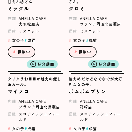
甘えん坊さん
さん。
ミラクル
クロミ
店舗
ANELLA CAFE
店舗
ANELLA CAFE
大阪松原店
ブランチ岡山北長瀬店
猫種
ミヌエット
猫種
ミヌエット
女の子
成猫
女の子
成猫
募集中
募集中
紹介動画
紹介動画
クリクリお目目が魅力の癒し
控えめだけどなでなでが大好
系ガール。
きな女の子。
マイメロ
ポムポムプリン
店舗
ANELLA CAFE
店舗
ANELLA CAFE
ブランチ岡山北長瀬店
箱崎店
猫種
スコティッシュフォー
猫種
スコティッシュフォー
ルド
ルド
女の子
成猫
女の子
成猫