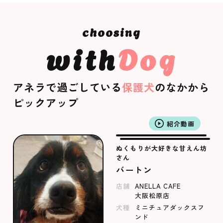
with
Dog
アネラで過ごしている
保護犬
のなかから
ピックアップ
紹介動画
ぬくもりが大好きな甘えん坊
さん
バートン
店舗
ANELLA CAFE
大阪松原店
犬種
ミニチュアダックスフ
ンド