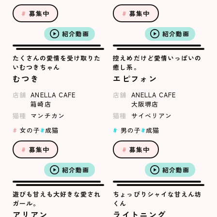
募集中
募集中
紹介動画
紹介動画
たくさんの愛情を受け取りた
控えめだけど愛情いっぱいの
いむつきちゃん
癒し系。
むつき
エピフォン
店舗
ANELLA CAFE
店舗
ANELLA CAFE
箱崎店
大阪堺店
猫種
マンチカン
猫種
サイベリアン
女の子
成猫
男の子
成猫
募集中
募集中
紹介動画
紹介動画
遊びも甘えも大好きな愛され
ちょっぴりシャイな甘えん坊
ガール。
くん
アリアン
ライトニング