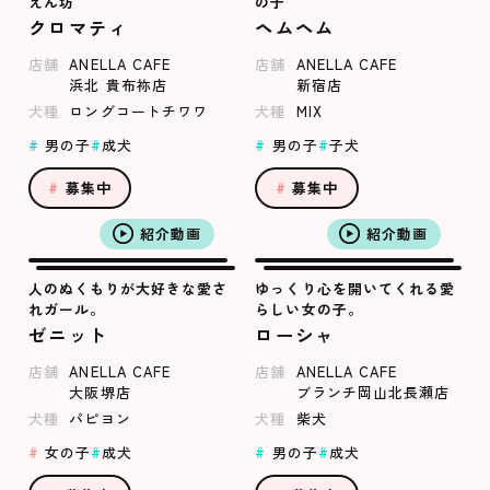
えん坊
の子
クロマティ
ヘムヘム
店舗
ANELLA CAFE
店舗
ANELLA CAFE
浜北 貴布祢店
新宿店
犬種
ロングコートチワワ
犬種
MIX
男の子
成犬
男の子
子犬
募集中
募集中
紹介動画
紹介動画
人のぬくもりが大好きな愛さ
ゆっくり心を開いてくれる愛
れガール。
らしい女の子。
ゼニット
ローシャ
店舗
ANELLA CAFE
店舗
ANELLA CAFE
大阪堺店
ブランチ岡山北長瀬店
犬種
パピヨン
犬種
柴犬
女の子
成犬
男の子
成犬