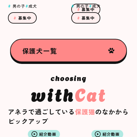
男の子
成犬
男の子
成犬
募集中
募集中
募集中
保護犬一覧
with
Cat
アネラで過ごしている
保護猫
のなかから
ピックアップ
紹介動画
紹介動画