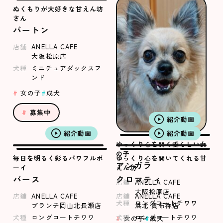
ぬくもりが大好きな甘えん坊
さん
バートン
店舗
ANELLA CAFE
大阪松原店
犬種
ミニチュアダックスフ
ンド
女の子
成犬
募集中
紹介動画
紹介動画
紹介動画
ゆっくり心を開く愛らしい女
の子
毎日を明るく彩るパワフルボ
ゆっくり心を開いてくれる甘
アンガラ
ーイ
えん坊
バース
クロマティ
店舗
ANELLA CAFE
大阪松原店
店舗
ANELLA CAFE
店舗
ANELLA CAFE
犬種
ロングコートチワワ
ブランチ岡山北長瀬店
浜北 貴布祢店
犬種
ロングコートチワワ
犬種
ロングコートチワワ
女の子
成犬