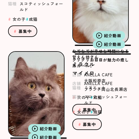
猫種
スコティッシュフォー
ルド
女の子
成猫
募集中
紹介動画
紹介動画
なでなでが幸せな時間になる
甘えん坊さん
クリクリお目目が魅力の癒し
ミラクル
系ガール。
マイメロ
店舗
ANELLA CAFE
大阪松原店
店舗
ANELLA CAFE
猫種
ミヌエット
ブランチ岡山北長瀬店
猫種
スコティッシュフォー
女の子
成猫
ルド
募集中
女の子
成猫
募集中
紹介動画
紹介動画