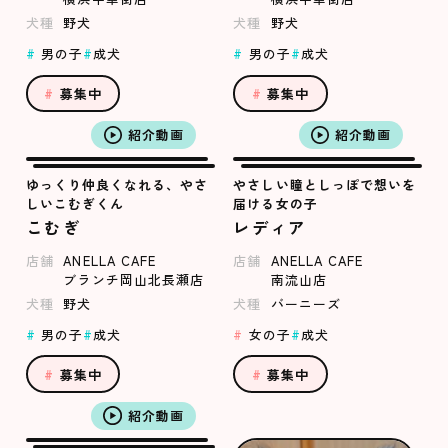
犬種
野犬
犬種
野犬
男の子
成犬
男の子
成犬
募集中
募集中
紹介動画
紹介動画
ゆっくり仲良くなれる、やさ
やさしい瞳としっぽで想いを
しいこむぎくん
届ける女の子
こむぎ
レディア
店舗
ANELLA CAFE
店舗
ANELLA CAFE
ブランチ岡山北長瀬店
南流山店
犬種
野犬
犬種
バーニーズ
男の子
成犬
女の子
成犬
募集中
募集中
紹介動画