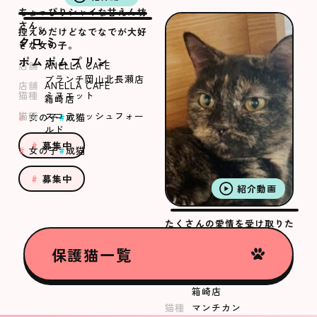
ちょっぴりシャイな甘えん坊
さん。
控えめだけどなでなでが大好
クロミ
きな女の子。
ポムポムプリン
店舗
ANELLA CAFE
ブランチ岡山北長瀬店
店舗
ANELLA CAFE
猫種
ミヌエット
箱崎店
猫種
スコティッシュフォー
女の子
成猫
ルド
募集中
女の子
成猫
募集中
紹介動画
たくさんの愛情を受け取りた
いむつきちゃん
保護猫一覧
むつき
店舗
ANELLA CAFE
箱崎店
猫種
マンチカン