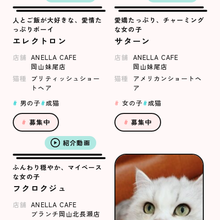
人とご飯が大好きな、愛情た
愛嬌たっぷり、チャーミング
っぷりボーイ
な女の子
エレクトロン
サターン
店舗
ANELLA CAFE
店舗
ANELLA CAFE
岡山妹尾店
岡山妹尾店
猫種
ブリティッシュショー
猫種
アメリカンショートヘ
トヘア
ア
男の子
成猫
女の子
成猫
募集中
募集中
紹介動画
ふんわり穏やか、マイペース
な女の子
フクロクジュ
店舗
ANELLA CAFE
ブランチ岡山北長瀬店