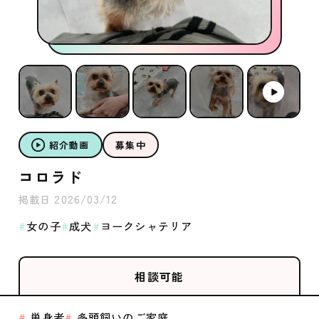
紹介動画
募集中
コロラド
2026/03/12
掲載日
女の子
成犬
ヨークシャテリア
相談可能
単身者
多頭飼いのご家庭