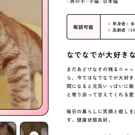
男の子
子猫
日本猫
単身者
多
相談可能
高齢者（6
なでなでが大好き
まだあどけなさの残るニャッ
ら、今ではなでなでが大好き
間になると元気いっぱいに駆
と寄り添って甘えてくれる愛
毎日の暮らしに笑顔と癒しを
す。健康状態良好。