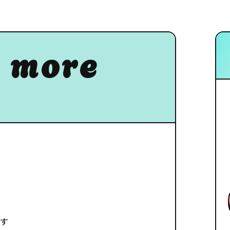
 more
ます