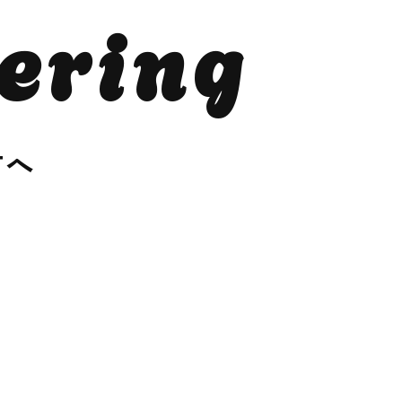
ering
方へ