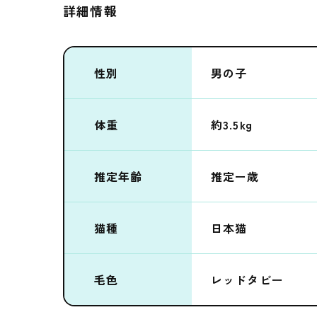
詳細情報
性別
男の子
体重
約3.5kg
推定年齢
推定ー歳
猫種
日本猫
毛色
レッドタビー