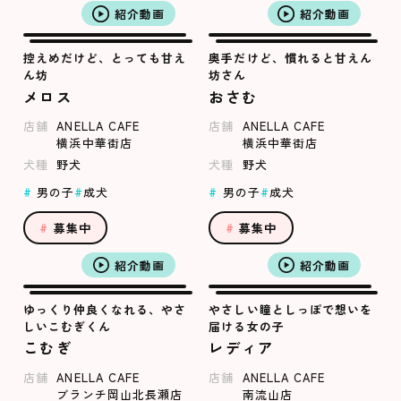
紹介動画
紹介動画
控えめだけど、とっても甘え
奥手だけど、慣れると甘えん
ん坊
坊さん
メロス
おさむ
店舗
ANELLA CAFE
店舗
ANELLA CAFE
横浜中華街店
横浜中華街店
犬種
野犬
犬種
野犬
男の子
成犬
男の子
成犬
募集中
募集中
紹介動画
紹介動画
ゆっくり仲良くなれる、やさ
やさしい瞳としっぽで想いを
しいこむぎくん
届ける女の子
こむぎ
レディア
店舗
ANELLA CAFE
店舗
ANELLA CAFE
ブランチ岡山北長瀬店
南流山店