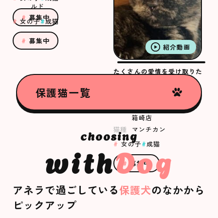
ルド
募集中
女の子
成猫
募集中
紹介動画
たくさんの愛情を受け取りた
いむつきちゃん
保護猫一覧
むつき
店舗
ANELLA CAFE
箱崎店
猫種
マンチカン
女の子
成猫
with
Dog
募集中
アネラで過ごしている
保護犬
のなかから
ピックアップ