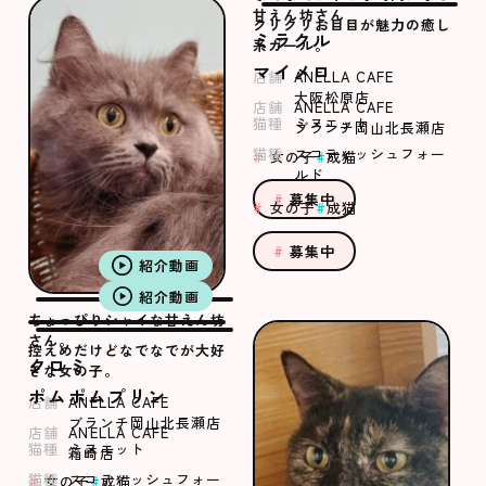
甘えん坊さん
クリクリお目目が魅力の癒し
ミラクル
系ガール。
マイメロ
店舗
ANELLA CAFE
大阪松原店
店舗
ANELLA CAFE
猫種
ミヌエット
ブランチ岡山北長瀬店
猫種
スコティッシュフォー
女の子
成猫
ルド
募集中
女の子
成猫
募集中
紹介動画
紹介動画
ちょっぴりシャイな甘えん坊
さん。
控えめだけどなでなでが大好
クロミ
きな女の子。
ポムポムプリン
店舗
ANELLA CAFE
ブランチ岡山北長瀬店
店舗
ANELLA CAFE
猫種
ミヌエット
箱崎店
猫種
スコティッシュフォー
女の子
成猫