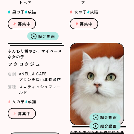
トヘア
ア
男の子
成猫
女の子
成猫
募集中
募集中
紹介動画
ふんわり穏やか、マイペース
な女の子
フクロクジュ
店舗
ANELLA CAFE
ブランチ岡山北長瀬店
猫種
スコティッシュフォー
ルド
女の子
成猫
募集中
紹介動画
紹介動画
なでなでが幸せな時間になる