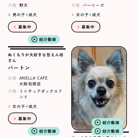
犬種
野犬
犬種
バーニーズ
男の子
成犬
女の子
成犬
募集中
募集中
紹介動画
ぬくもりが大好きな甘えん坊
さん
バートン
店舗
ANELLA CAFE
大阪松原店
犬種
ミニチュアダックスフ
ンド
女の子
成犬
募集中
紹介動画
紹介動画
紹介動画