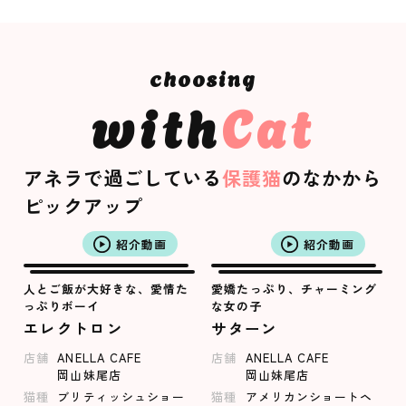
with
Cat
アネラで過ごしている
保護猫
のなかから
ピックアップ
紹介動画
紹介動画
人とご飯が大好きな、愛情た
愛嬌たっぷり、チャーミング
っぷりボーイ
な女の子
エレクトロン
サターン
店舗
ANELLA CAFE
店舗
ANELLA CAFE
岡山妹尾店
岡山妹尾店
猫種
ブリティッシュショー
猫種
アメリカンショートヘ