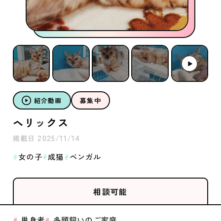
紹介動画
募集中
ヘリックス
2025/11/14
掲載日
女の子
成猫
ベンガル
相談可能
単身者
多頭飼いのご家庭