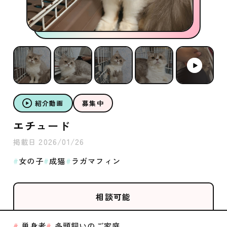
紹介動画
募集中
エチュード
2026/01/26
掲載日
女の子
成猫
ラガマフィン
相談可能
単身者
多頭飼いのご家庭