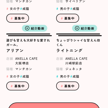
猫種
マンチカン
猫種
サイベリアン
女の子
成猫
男の子
成猫
募集中
募集中
紹介動画
紹介動画
遊びも甘えも大好きな愛され
ちょっぴりシャイな甘えん坊
ガール。
くん
アリアン
ライトニング
店舗
ANELLA CAFE
店舗
ANELLA CAFE
大阪堺店
川崎駅前店
猫種
マンチカン
猫種
ジェネッタ
女の子
成猫
男の子
成猫
募集中
募集中