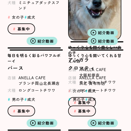
犬種
ミニチュアダックスフ
ンド
女の子
成犬
募集中
紹介動画
紹介動画
紹介動画
ゆっくり心を開く愛らしい女
の子
毎日を明るく彩るパワフルボ
ゆっくり心を開いてくれる甘
アンガラ
ーイ
えん坊
バース
クロマティ
店舗
ANELLA CAFE
大阪松原店
店舗
ANELLA CAFE
店舗
ANELLA CAFE
犬種
ロングコートチワワ
ブランチ岡山北長瀬店
浜北 貴布祢店
犬種
ロングコートチワワ
犬種
ロングコートチワワ
女の子
成犬
男の子
成犬
男の子
成犬
募集中
募集中
募集中
紹介動画
紹介動画