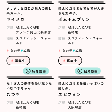
クリクリお目目が魅力の癒し
控えめだけどなでなでが大好
系ガール。
きな女の子。
マイメロ
ポムポムプリン
店舗
ANELLA CAFE
店舗
ANELLA CAFE
ブランチ岡山北長瀬店
箱崎店
猫種
スコティッシュフォー
猫種
スコティッシュフォー
ルド
ルド
女の子
成猫
女の子
成猫
募集中
募集中
紹介動画
紹介動画
たくさんの愛情を受け取りた
控えめだけど愛情いっぱいの
いむつきちゃん
癒し系。
むつき
エピフォン
店舗
ANELLA CAFE
店舗
ANELLA CAFE
箱崎店
大阪堺店