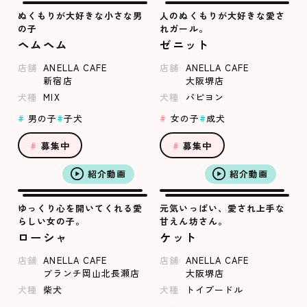
ぬくもりが大好きな小さな男
人のぬくもりが大好きな愛さ
の子
れガール。
ヘムヘム
ゼニット
店舗
ANELLA CAFE
店舗
ANELLA CAFE
新宿店
大阪堺店
犬種
MIX
犬種
パピヨン
男の子
子犬
女の子
成犬
募集中
募集中
紹介動画
紹介動画
ゆっくり心を開いてくれる愛
元気いっぱい、愛され上手な
らしい女の子。
甘えん坊さん。
ローシャ
ケット
店舗
ANELLA CAFE
店舗
ANELLA CAFE
ブランチ岡山北長瀬店
大阪堺店
犬種
柴犬
犬種
トイプードル