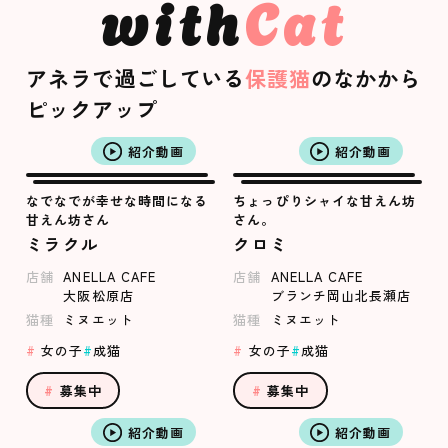
with
Cat
アネラで過ごしている
保護猫
のなかから
ピックアップ
紹介動画
紹介動画
なでなでが幸せな時間になる
ちょっぴりシャイな甘えん坊
甘えん坊さん
さん。
ミラクル
クロミ
店舗
ANELLA CAFE
店舗
ANELLA CAFE
大阪松原店
ブランチ岡山北長瀬店
猫種
ミヌエット
猫種
ミヌエット
女の子
成猫
女の子
成猫
募集中
募集中
紹介動画
紹介動画