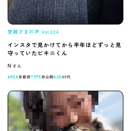
里親さまの声 Vol.024
インスタで見かけてから半年ほどずっと見
守っていたビキニくん
N
AREA
京都府
TYPE
非公開
AGE
40代