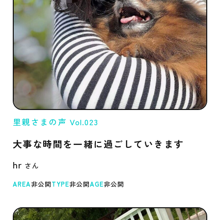
里親さまの声 Vol.023
大事な時間を一緒に過ごしていきます
hr
AREA
非公開
TYPE
非公開
AGE
非公開