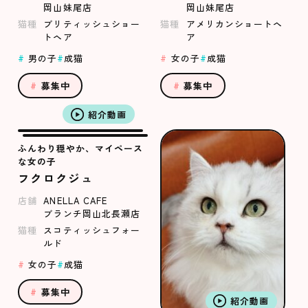
岡山妹尾店
岡山妹尾店
猫種
ブリティッシュショー
猫種
アメリカンショートヘ
トヘア
ア
男の子
成猫
女の子
成猫
募集中
募集中
紹介動画
ふんわり穏やか、マイペース
な女の子
フクロクジュ
店舗
ANELLA CAFE
ブランチ岡山北長瀬店
猫種
スコティッシュフォー
ルド
女の子
成猫
募集中
紹介動画