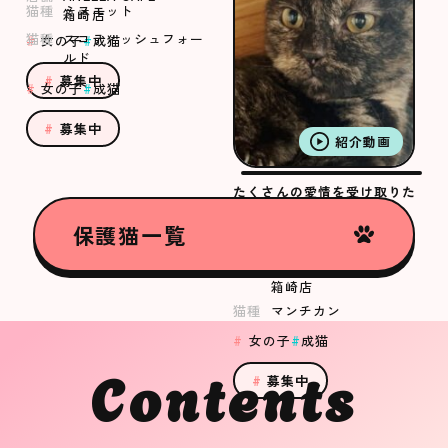
猫種
ミヌエット
箱崎店
猫種
スコティッシュフォー
女の子
成猫
ルド
募集中
女の子
成猫
募集中
紹介動画
たくさんの愛情を受け取りた
いむつきちゃん
保護猫一覧
むつき
店舗
ANELLA CAFE
箱崎店
猫種
マンチカン
女の子
成猫
Contents
募集中