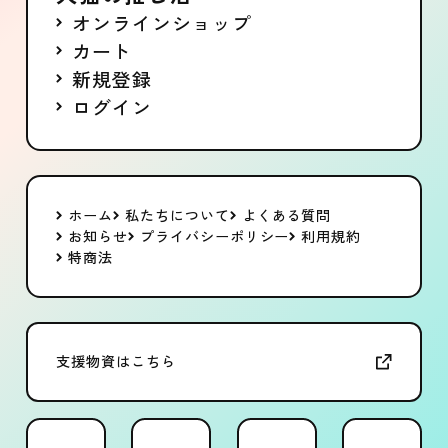
オンラインショップ
カート
新規登録
ログイン
ホーム
私たちについて
よくある質問
お知らせ
プライバシーポリシー
利用規約
特商法
支援物資はこちら