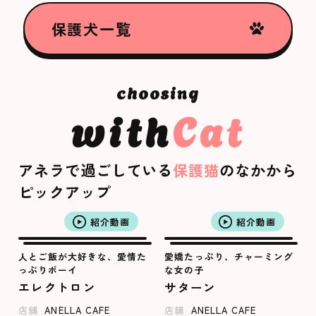
保護犬一覧
with
Cat
アネラで過ごしている
保護猫
のなかから
ピックアップ
紹介動画
紹介動画
人とご飯が大好きな、愛情た
愛嬌たっぷり、チャーミング
っぷりボーイ
な女の子
エレクトロン
サターン
店舗
ANELLA CAFE
店舗
ANELLA CAFE