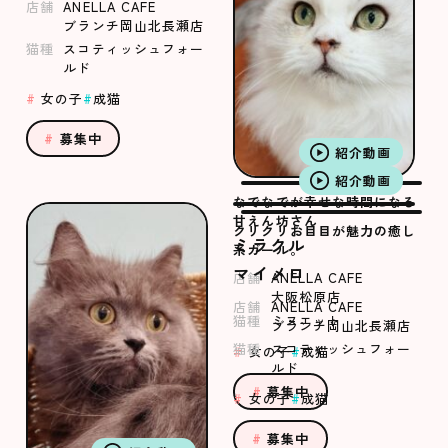
店舗
ANELLA CAFE
ブランチ岡山北長瀬店
猫種
スコティッシュフォー
ルド
女の子
成猫
募集中
紹介動画
紹介動画
なでなでが幸せな時間になる
甘えん坊さん
クリクリお目目が魅力の癒し
ミラクル
系ガール。
マイメロ
店舗
ANELLA CAFE
大阪松原店
店舗
ANELLA CAFE
猫種
ミヌエット
ブランチ岡山北長瀬店
猫種
スコティッシュフォー
女の子
成猫
ルド
募集中
女の子
成猫
募集中