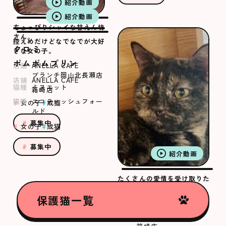
紹介動画
紹介動画
ちょっぴりシャイな甘えん坊
さん。
控えめだけどなでなでが大好
クロミ
きな女の子。
ポムポムプリン
店舗
ANELLA CAFE
ブランチ岡山北長瀬店
店舗
ANELLA CAFE
猫種
ミヌエット
箱崎店
猫種
スコティッシュフォー
女の子
成猫
ルド
募集中
女の子
成猫
募集中
紹介動画
たくさんの愛情を受け取りた
いむつきちゃん
保護猫一覧
むつき
店舗
ANELLA CAFE