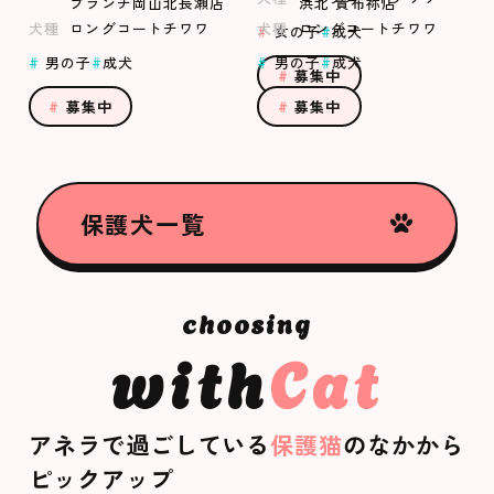
ブランチ岡山北長瀬店
浜北 貴布祢店
犬種
ロングコートチワワ
犬種
ロングコートチワワ
女の子
成犬
男の子
成犬
男の子
成犬
募集中
募集中
募集中
保護犬一覧
with
Cat
アネラで過ごしている
保護猫
のなかから
ピックアップ