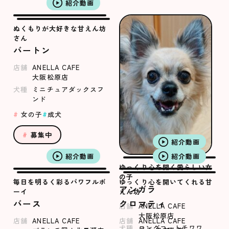
紹介動画
ぬくもりが大好きな甘えん坊
さん
バートン
店舗
ANELLA CAFE
大阪松原店
犬種
ミニチュアダックスフ
ンド
女の子
成犬
募集中
紹介動画
紹介動画
紹介動画
ゆっくり心を開く愛らしい女
の子
毎日を明るく彩るパワフルボ
ゆっくり心を開いてくれる甘
アンガラ
ーイ
えん坊
バース
クロマティ
店舗
ANELLA CAFE
大阪松原店
店舗
ANELLA CAFE
店舗
ANELLA CAFE
犬種
ロングコートチワワ