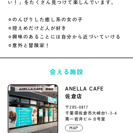
い！」をたくさん見つけて楽しんでいます。
⚪︎のんびりした癒し系の女の子
⚪︎控えめだけど人が好き
⚪︎興味のあることには自分から近づいていける
⚪︎意外と冒険家！
会える施設
ANELLA CAFE
佐倉店
〒285-0817
千葉県佐倉市大崎台1-3-4
第一岩井ビル B号室
MAP