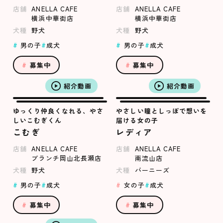
店舗
ANELLA CAFE
店舗
ANELLA CAFE
横浜中華街店
横浜中華街店
犬種
野犬
犬種
野犬
男の子
成犬
男の子
成犬
募集中
募集中
紹介動画
紹介動画
ゆっくり仲良くなれる、やさ
やさしい瞳としっぽで想いを
しいこむぎくん
届ける女の子
こむぎ
レディア
店舗
ANELLA CAFE
店舗
ANELLA CAFE
ブランチ岡山北長瀬店
南流山店
犬種
野犬
犬種
バーニーズ
男の子
成犬
女の子
成犬
募集中
募集中