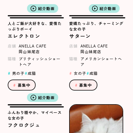
紹介動画
紹介動画
人とご飯が大好きな、愛情た
愛嬌たっぷり、チャーミング
っぷりボーイ
な女の子
エレクトロン
サターン
店舗
ANELLA CAFE
店舗
ANELLA CAFE
岡山妹尾店
岡山妹尾店
猫種
ブリティッシュショー
猫種
アメリカンショートヘ
トヘア
ア
男の子
成猫
女の子
成猫
募集中
募集中
紹介動画
ふんわり穏やか、マイペース
な女の子
フクロクジュ