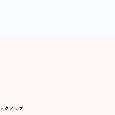
ックアップ