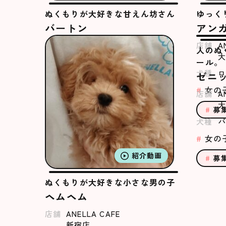
ぬくもりが大好きな甘えん坊さん
ゆっく
バートン
アン
店舗
ANELLA CAFE
店舗
A
人のぬ
大阪松原店
大
ール。
犬種
ミニチュアダックスフンド
犬種
ロ
ゼニ
女の子
成犬
女の
店舗
A
大
募集中
募
犬種
パ
女の
紹介動画
募
ぬくもりが大好きな小さな男の子
ヘムヘム
店舗
ANELLA CAFE
新宿店