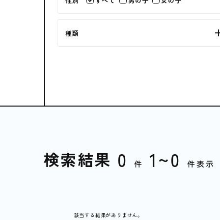
性別
すべて
男の子
女の子
種類
0
1~0
検索結果
件
件表示
該当する結果がありません。