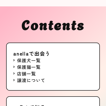
Contents
anellaで出会う
保護犬一覧
保護猫一覧
店舗一覧
譲渡について