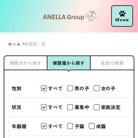
ホーム
保護猫一覧
保護犬から探す
保護猫から探す
名前で検索
性別
すべて
男の子
女の子
状況
すべて
募集中
家族決定
年齢層
すべて
子猫
成猫