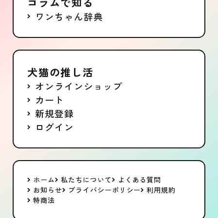
コラムで知る
ワンちゃん辞典
犬猫の推し活
オンラインショップ
カート
新規登録
ログイン
ホーム
私たちについて
よくある質問
お知らせ
プライバシーポリシー
利用規約
特商法