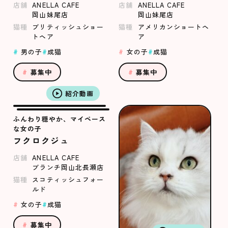
店舗
ANELLA CAFE
店舗
ANELLA CAFE
岡山妹尾店
岡山妹尾店
猫種
ブリティッシュショー
猫種
アメリカンショートヘ
トヘア
ア
男の子
成猫
女の子
成猫
募集中
募集中
紹介動画
ふんわり穏やか、マイペース
な女の子
フクロクジュ
店舗
ANELLA CAFE
ブランチ岡山北長瀬店
猫種
スコティッシュフォー
ルド
女の子
成猫
募集中