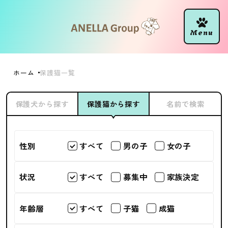
ホーム
保護猫一覧
保護犬から探す
保護猫から探す
名前で検索
性別
すべて
男の子
女の子
状況
すべて
募集中
家族決定
年齢層
すべて
子猫
成猫