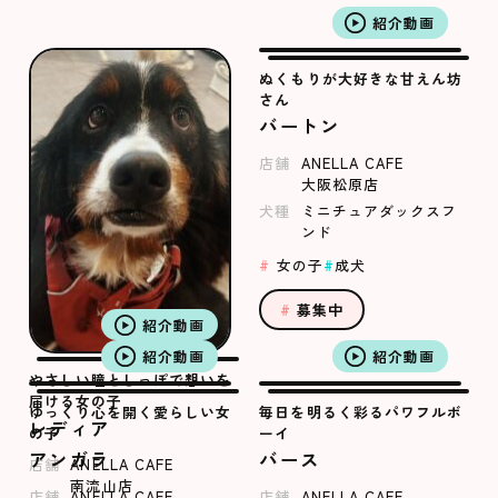
紹介動画
ぬくもりが大好きな甘えん坊
さん
バートン
店舗
ANELLA CAFE
大阪松原店
犬種
ミニチュアダックスフ
ンド
女の子
成犬
募集中
紹介動画
紹介動画
紹介動画
やさしい瞳としっぽで想いを
届ける女の子
ゆっくり心を開く愛らしい女
毎日を明るく彩るパワフルボ
レディア
の子
ーイ
アンガラ
バース
店舗
ANELLA CAFE
南流山店
店舗
ANELLA CAFE
店舗
ANELLA CAFE