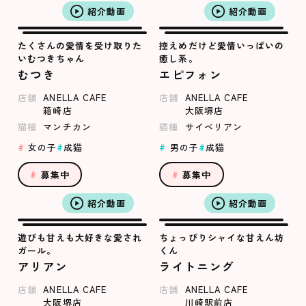
紹介動画
紹介動画
たくさんの愛情を受け取りた
控えめだけど愛情いっぱいの
いむつきちゃん
癒し系。
むつき
エピフォン
店舗
ANELLA CAFE
店舗
ANELLA CAFE
箱崎店
大阪堺店
猫種
マンチカン
猫種
サイベリアン
女の子
成猫
男の子
成猫
募集中
募集中
紹介動画
紹介動画
遊びも甘えも大好きな愛され
ちょっぴりシャイな甘えん坊
ガール。
くん
アリアン
ライトニング
店舗
ANELLA CAFE
店舗
ANELLA CAFE
大阪堺店
川崎駅前店