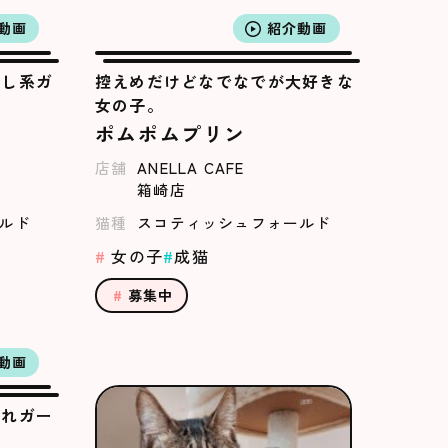
動画
紹介動画
癒し系ガ
控えめだけどなでなでが大好きな
女の子。
ポムポムプリン
店舗
ANELLA CAFE
箱崎店
ルド
猫種
スコティッシュフォールド
女の子
成猫
募集中
動画
されガー