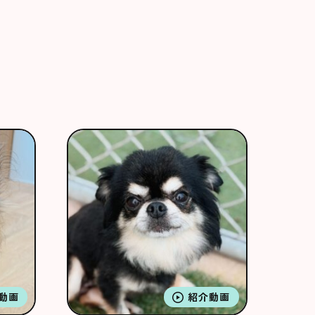
動画
紹介動画