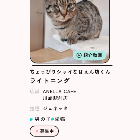
紹介動画
ちょっぴりシャイな甘えん坊くん
ライトニング
店舗
ANELLA CAFE
川崎駅前店
猫種
ジェネッタ
男の子
成猫
募集中