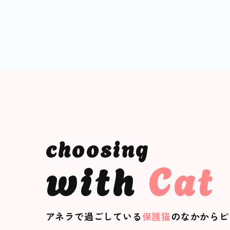
with
Cat
アネラで過ごしている
保護猫
のなかからピ