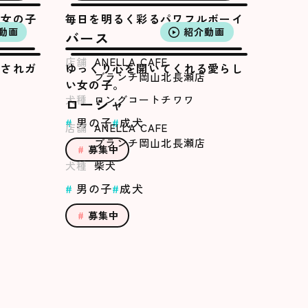
い女の子
毎日を明るく彩るパワフルボーイ
動画
紹介動画
バース
店舗
ANELLA CAFE
愛されガ
ゆっくり心を開いてくれる愛らし
ブランチ岡山北長瀬店
い女の子。
犬種
ロングコートチワワ
ローシャ
男の子
成犬
店舗
ANELLA CAFE
ブランチ岡山北長瀬店
募集中
犬種
柴犬
男の子
成犬
募集中