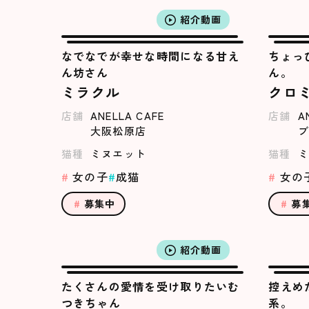
紹介動画
なでなでが幸せな時間になる甘え
ちょっ
ん坊さん
ん。
ミラクル
クロ
店舗
ANELLA CAFE
店舗
A
大阪松原店
ブ
猫種
ミヌエット
猫種
ミ
女の子
成猫
女の
募集中
募
紹介動画
たくさんの愛情を受け取りたいむ
控えめ
つきちゃん
系。